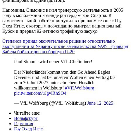
финишировала одиннадцатой).
Напомним, Симонис начал тренерскую деятельность в 2005
году в молодежной команде роттердамской Спарты. К
самостоятельной работе приступил в прошлом сезоне с Гоу
Эхед Игис, с которым неожиданно выиграл национальный
Кубок и прервал 92-летнюю трофейную засуху.
Степанов принял окончательное решение относительно
выступлений за Украину после вмешательства УАФ – форвард
Байера бойкотировал сборную U-20
Paul Simonis wird neuer VfL-Cheftrainer!
Der Niederländer kommt von den Go Ahead Eagles
Deventer und hat bei unseren Wölfen einen Vertrag bis
zum 30. Juni 2027 unterschrieben. Herzlich
willkommen in Wolfsburg!
#VfLWolfsburg
pic.twitter.com/uJgvlRhSO4
— VfL Wolfsburg (@VfL_Wolfsburg)
June 12, 2025
Читайте еще
:
Вольфсбург
Германия
Гоу Эхед Иглс