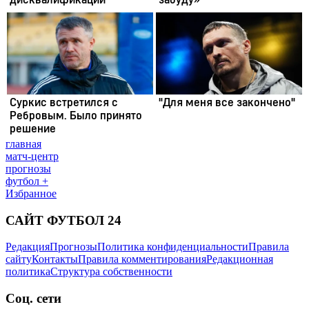
главная
матч-центр
прогнозы
футбол +
Избранное
САЙТ ФУТБОЛ 24
Редакция
Прогнозы
Политика конфиденциальности
Правила
сайту
Контакты
Правила комментирования
Редакционная
политика
Структура собственности
Соц. сети