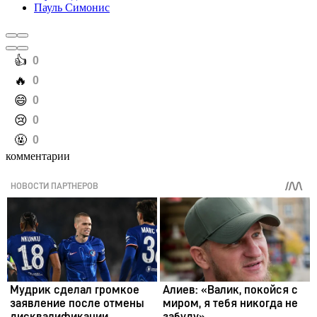
Пауль Симонис
️👍
0
️🔥
0
️😄
0
️😢
0
️🤬
0
комментарии