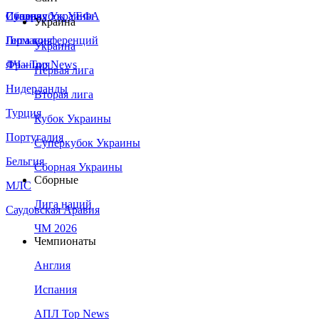
Сборная Украины
Италия
Суперкубок УЕФА
Украина
Германия
Лига конференций
Украина
Франция
ЛЧ - Top News
Первая лига
Нидерланды
Вторая лига
Турция
Кубок Украины
Португалия
Суперкубок Украины
Бельгия
Сборная Украины
Сборные
МЛС
Лига наций
Саудовская Аравия
ЧМ 2026
Чемпионаты
Англия
Испания
АПЛ Top News