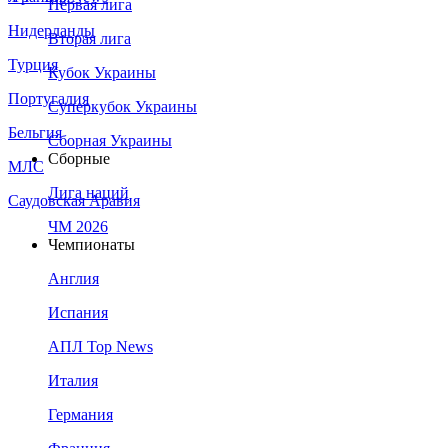
Первая лига
Нидерланды
Вторая лига
Турция
Кубок Украины
Португалия
Суперкубок Украины
Бельгия
Сборная Украины
Сборные
МЛС
Лига наций
Саудовская Аравия
ЧМ 2026
Чемпионаты
Англия
Испания
АПЛ Top News
Италия
Германия