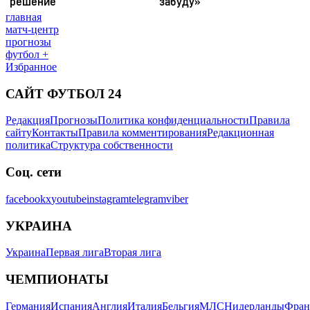
главная
матч-центр
прогнозы
футбол +
Избранное
САЙТ ФУТБОЛ 24
Редакция
Прогнозы
Политика конфиденциальности
Правила
сайту
Контакты
Правила комментирования
Редакционная
политика
Структура собственности
Соц. сети
facebook
x
youtube
instagram
telegram
viber
УКРАИНА
Украина
Первая лига
Вторая лига
ЧЕМПИОНАТЫ
Германия
Испания
Англия
Италия
Бельгия
МЛС
Нидерланды
Фран