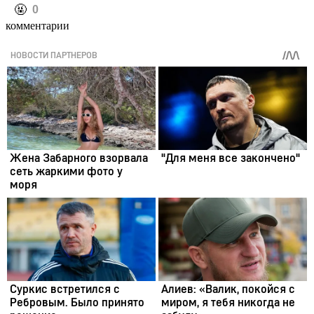
️🤬
0
комментарии