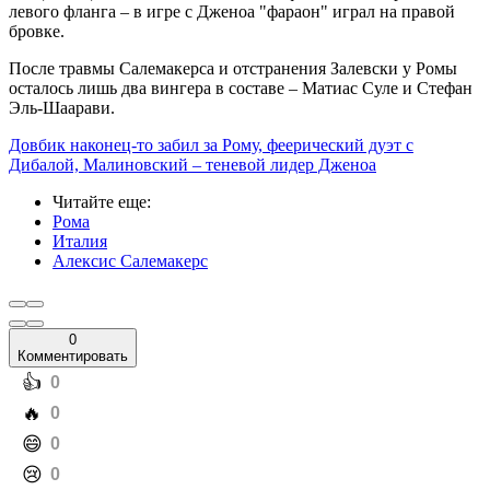
левого фланга – в игре с Дженоа "фараон" играл на правой
бровке.
После травмы Салемакерса и отстранения Залевски у Ромы
осталось лишь два вингера в составе – Матиас Суле и Стефан
Эль-Шаарави.
Довбик наконец-то забил за Рому, феерический дуэт с
Дибалой, Малиновский – теневой лидер Дженоа
Читайте еще
:
Рома
Италия
Алексис Салемакерс
0
Комментировать
️👍
0
️🔥
0
️😄
0
️😢
0