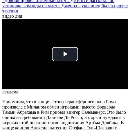
"Довбик провел отличный матч": Де Росси рассказал об
установке команды на матч с Дженоа – украинец был в центре
тактики
видео дня
Play
Video
реклама
Напомним, что в конце летнего трансферного окна Рома
произвела с Миланом обмен игроками: вместо форварда
Тамми Абрахама в Рим прибыл вингер Салемакерс. Это было
одним из требований Даниэле Де Росси, который нуждался в
игроках этой позиции после подписания Артёма Довбика. В
конце концов Алексис вытеснил Стефана Эль-Шаарави с