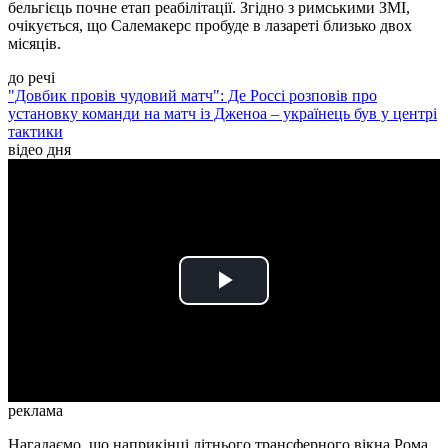
бельгієць почне етап реабілітації. Згідно з римськими ЗМІ,
очікується, що Салемакерс пробуде в лазареті близько двох
місяців.
до речі
"Довбик провів чудовий матч": Де Россі розповів про
установку команди на матч із Дженоа – українець був у центрі
тактики
відео дня
Play
Video
реклама
Нагадаємо, що наприкінці літнього трансферного вікна Рома