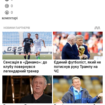
️😢
0
️🤬
0
коментарі