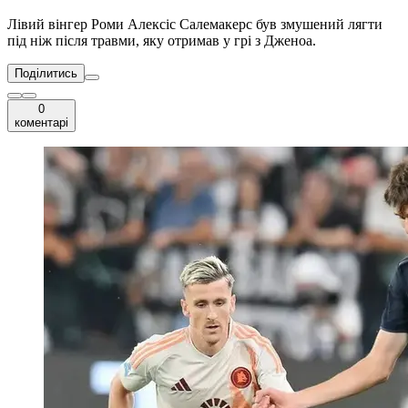
Лівий вінгер Роми Алексіс Салемакерс був змушений лягти
під ніж після травми, яку отримав у грі з Дженоа.
Поділитись
0
коментарі