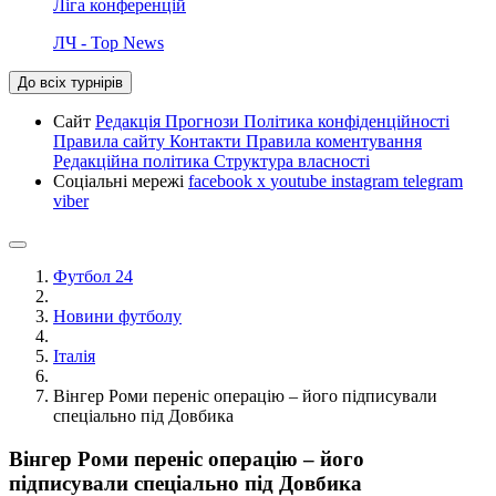
Ліга конференцій
ЛЧ - Top News
До всіх турнірів
Сайт
Редакція
Прогнози
Політика конфіденційності
Правила сайту
Контакти
Правила коментування
Редакційна політика
Структура власності
Соціальні мережі
facebook
x
youtube
instagram
telegram
viber
Футбол 24
Новини футболу
Італія
Вінгер Роми переніс операцію – його підписували
спеціально під Довбика
Вінгер Роми переніс операцію – його
підписували спеціально під Довбика