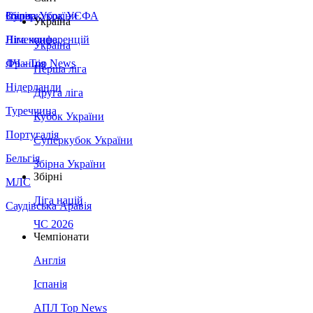
Збірна України
Італія
Суперкубок УЄФА
Україна
Німеччина
Ліга конференцій
Україна
Франція
ЛЧ - Top News
Перша ліга
Нідерланди
Друга ліга
Туреччина
Кубок України
Португалія
Суперкубок України
Бельгія
Збірна України
Збірні
МЛС
Ліга націй
Саудівська Аравія
ЧС 2026
Чемпіонати
Англія
Іспанія
АПЛ Top News