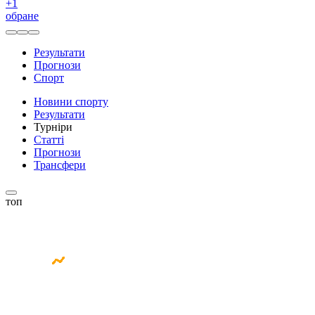
+
1
обране
Результати
Прогнози
Спорт
Новини спорту
Результати
Турніри
Статті
Прогнози
Трансфери
топ