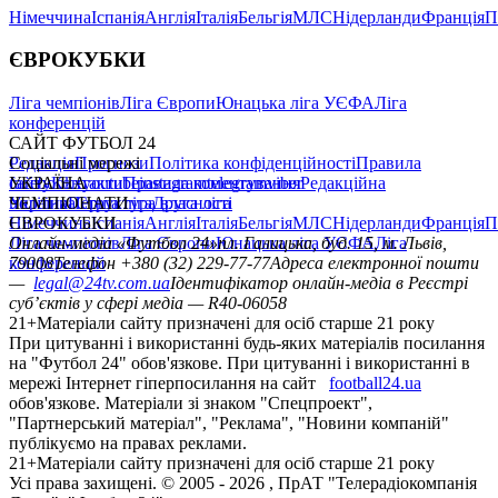
Німеччина
Іспанія
Англія
Італія
Бельгія
МЛС
Нідерланди
Франція
П
ЄВРОКУБКИ
Ліга чемпіонів
Ліга Європи
Юнацька ліга УЄФА
Ліга
конференцій
САЙТ ФУТБОЛ 24
Редакція
Соціальні мережі
Прогнози
Політика конфіденційності
Правила
сайту
facebook
УКРАЇНА
Контакти
x
youtube
Правила коментування
instagram
telegram
viber
Редакційна
політика
Україна
ЧЕМПІОНАТИ
Перша ліга
Структура власності
Друга ліга
Німеччина
ЄВРОКУБКИ
Іспанія
Англія
Італія
Бельгія
МЛС
Нідерланди
Франція
П
Ліга чемпіонів
Онлайн-медіа «Футбол 24»
Ліга Європи
Юнацька ліга УЄФА
пл. Галицька, буд. 15, м. Львів,
Ліга
конференцій
79008
Телефон +380 (32) 229-77-77
Адреса електронної пошти
—
legal@24tv.com.ua
Ідентифікатор онлайн-медіа в Реєстрі
суб’єктів у сфері медіа — R40-06058
21+
Матеріали сайту призначені для осіб старше 21 року
При цитуванні і використанні будь-яких матеріалів посилання
на "Футбол 24" обов'язкове. При цитуванні і використанні в
мережі Інтернет гіперпосилання на сайт
football24.ua
обов'язкове. Матеріали зі знаком "Спецпроект",
"Партнерський матеріал", "Реклама", "Новини компаній"
публікуємо на правах реклами.
21+
Матеріали сайту призначені для осіб старше 21 року
Усi права захищенi. © 2005 -
2026
, ПрАТ "Телерадіокомпанія