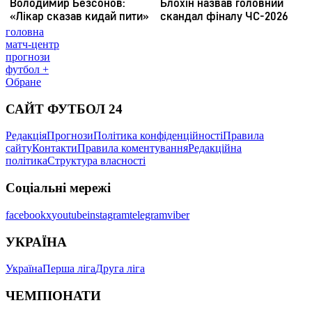
головна
матч-центр
прогнози
футбол +
Обране
САЙТ ФУТБОЛ 24
Редакція
Прогнози
Політика конфіденційності
Правила
сайту
Контакти
Правила коментування
Редакційна
політика
Структура власності
Соціальні мережі
facebook
x
youtube
instagram
telegram
viber
УКРАЇНА
Україна
Перша ліга
Друга ліга
ЧЕМПІОНАТИ