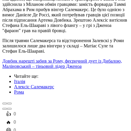
здійснила з Міланом обмін гравцями: замість форварда Таммі
Абрахама в Рим прибув вінгер Салемакерс. Це було однією з
вимог Даніеле Де Россі, який потребував гравців цієї позиції
після підписання Артема Довбика. Зрештою Алексіс витіснив
Стефана Ель-Шаараві з лівого флангу – у грі з Дженоа
"фараон" грав на правій бровці.
Після травми Салемакерса та відсторонення Залевскі у Роми
залишилося лише два вінгери у складі – Матіас Суле та
Стефан Ель-Шаараві.
Довбик нарешті забив за Рому, феєричний дует із Дибалою,
Маліновський – тіньовий лідер Дженоа
Читайте ще
:
Італія
Алексіс Салемакерс
Рома
️👍
0
️🔥
0
️😄
0