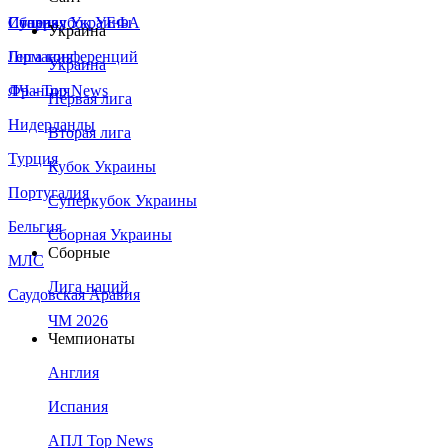
Сборная Украины
Италия
Суперкубок УЕФА
Украина
Германия
Лига конференций
Украина
Франция
ЛЧ - Top News
Первая лига
Нидерланды
Вторая лига
Турция
Кубок Украины
Португалия
Суперкубок Украины
Бельгия
Сборная Украины
Сборные
МЛС
Лига наций
Саудовская Аравия
ЧМ 2026
Чемпионаты
Англия
Испания
АПЛ Top News