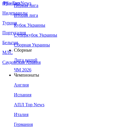
Франция
ЛЧ - Top News
Первая лига
Нидерланды
Вторая лига
Турция
Кубок Украины
Португалия
Суперкубок Украины
Бельгия
Сборная Украины
Сборные
МЛС
Лига наций
Саудовская Аравия
ЧМ 2026
Чемпионаты
Англия
Испания
АПЛ Top News
Италия
Германия