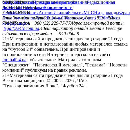
сайту
facebook
УКРАИНА
Контакты
x
youtube
Правила комментирования
instagram
telegram
viber
Редакционная
политика
Украина
ЧЕМПИОНАТЫ
Первая лига
Структура собственности
Вторая лига
Германия
ЕВРОКУБКИ
Испания
Англия
Италия
Бельгия
МЛС
Нидерланды
Фран
Лига чемпионов
Онлайн-медиа «Футбол 24»
Лига Европы
пл. Галицкая, дом. 15, м. Львов,
Юношеская лига УЕФА
Лига
конференций
79008
Телефон +380 (32) 229-77-77
Адрес электронной почты
legal@24tv.com.ua
Идентификатор онлайн-медиа в Реестре
субъектов в сфере медиа — R40-06058
21+
Материалы сайта предназначены для лиц старше 21 года
При цитировании и использовании любых материалов ссылка
на "Футбол 24" обязательна. При цитировании и
использовании в сети Интернет гиперссылка на сайтт
football24.ua
обязательное. Материалы со знаком
"Спецпроект", "Партнерский материал", "Реклама", "Новости
компаний" публикуем на правах рекламы.
21+
Материалы сайта предназначены для лиц старше 21 года
Все права защищены. © 2005 -
2026
, ЧАО
"Телерадиокомпания Люкс". "Футбол 24".