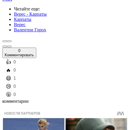
Читайте еще
:
Верес - Карпаты
Карпаты
Верес
Валентин Горох
0
Комментировать
️👍
0
️🔥
0
️😄
1
️😢
0
️🤬
0
комментарии