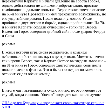
перехватили Карпаты и начали давление на ворота Гороха,
однако действовали не слишком изобретательно: простые
комбинации и дальние попытки. Верес также отвечал опасно:
на 63-й минуте Протасевич имел прекрасную возможность, но
его удар заблокировали. После подачи углового Уэсли
пробивал с двух метров в борьбе, однако пробил выше. На 70-
й минуте Карпаты создали супершанс – голкипер Вереса
Валентин Горох совершил двойной сейв после ударов Федора
и Сыча.
реклама
В конце встречи игра снова раскрылась, и команды
действовали без лишних пауз в центре поля. Моменты имели
как игроки Вереса, так и Карпат. Острее выглядели львовяне –
на 81-й минуте Горох совершил фантастический сейв после
подачи с левого фланга. Это и была последняя возможность
отличиться для обеих команд.
реклама
В итоге матч завершился в сухую ничью, но это именно тот
случай, когда синоним "боевая" подходит как нельзя лучше.
ЛНЗ одолел Кудривку и продолжает свою сказочную серию в
УПЛ