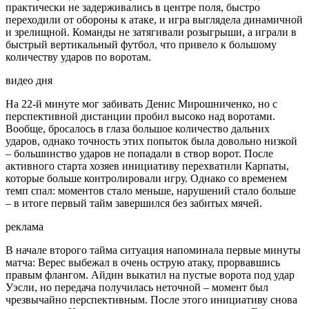
практически не задерживались в центре поля, быстро
переходили от обороны к атаке, и игра выглядела динамичной
и зрелищной. Команды не затягивали розыгрыши, а играли в
быстрый вертикальный футбол, что привело к большому
количеству ударов по воротам.
видео дня
На 22-й минуте мог забивать Денис Мирошниченко, но с
перспективной дистанции пробил высоко над воротами.
Вообще, бросалось в глаза большое количество дальних
ударов, однако точность этих попыток была довольно низкой
– большинство ударов не попадали в створ ворот. После
активного старта хозяев инициативу перехватили Карпаты,
которые больше контролировали игру. Однако со временем
темп спал: моментов стало меньше, нарушений стало больше
– в итоге первый тайм завершился без забитых мячей.
реклама
В начале второго тайма ситуация напоминала первые минуты
матча: Верес выбежал в очень острую атаку, прорвавшись
правым флангом. Айдин выкатил на пустые ворота под удар
Уэсли, но передача получилась неточной – момент был
чрезвычайно перспективным. После этого инициативу снова