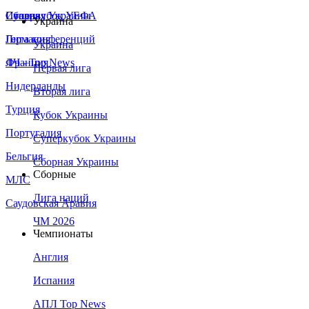
Сборная Украины
Италия
Суперкубок УЕФА
Украина
Германия
Лига конференций
Украина
Франция
ЛЧ - Top News
Первая лига
Нидерланды
Вторая лига
Турция
Кубок Украины
Португалия
Суперкубок Украины
Бельгия
Сборная Украины
Сборные
МЛС
Лига наций
Саудовская Аравия
ЧМ 2026
Чемпионаты
Англия
Испания
АПЛ Top News