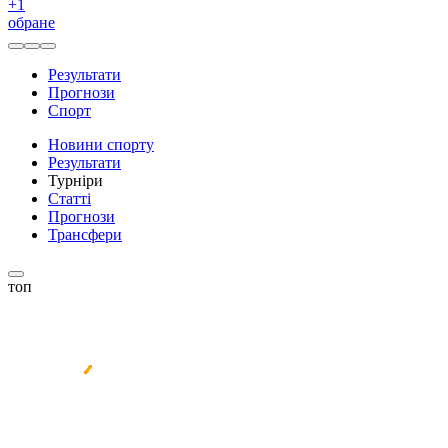
+
1
обране
Результати
Прогнози
Спорт
Новини спорту
Результати
Турніри
Статті
Прогнози
Трансфери
топ