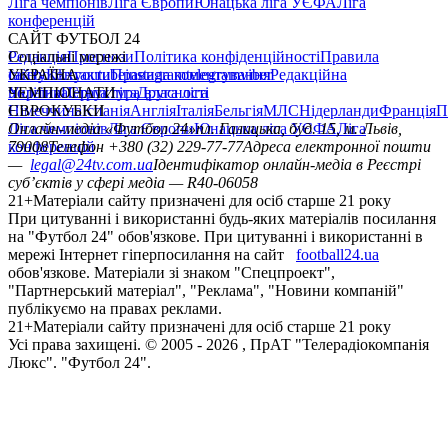
Ліга чемпіонів
Ліга Європи
Юнацька ліга УЄФА
Ліга
конференцій
САЙТ ФУТБОЛ 24
Редакція
Соціальні мережі
Прогнози
Політика конфіденційності
Правила
сайту
facebook
УКРАЇНА
Контакти
x
youtube
Правила коментування
instagram
telegram
viber
Редакційна
політика
Україна
ЧЕМПІОНАТИ
Перша ліга
Структура власності
Друга ліга
Німеччина
ЄВРОКУБКИ
Іспанія
Англія
Італія
Бельгія
МЛС
Нідерланди
Франція
П
Ліга чемпіонів
Онлайн-медіа «Футбол 24»
Ліга Європи
Юнацька ліга УЄФА
пл. Галицька, буд. 15, м. Львів,
Ліга
конференцій
79008
Телефон +380 (32) 229-77-77
Адреса електронної пошти
—
legal@24tv.com.ua
Ідентифікатор онлайн-медіа в Реєстрі
суб’єктів у сфері медіа — R40-06058
21+
Матеріали сайту призначені для осіб старше 21 року
При цитуванні і використанні будь-яких матеріалів посилання
на "Футбол 24" обов'язкове. При цитуванні і використанні в
мережі Інтернет гіперпосилання на сайт
football24.ua
обов'язкове. Матеріали зі знаком "Спецпроект",
"Партнерський матеріал", "Реклама", "Новини компаній"
публікуємо на правах реклами.
21+
Матеріали сайту призначені для осіб старше 21 року
Усi права захищенi. © 2005 -
2026
, ПрАТ "Телерадіокомпанія
Люкс". "Футбол 24".