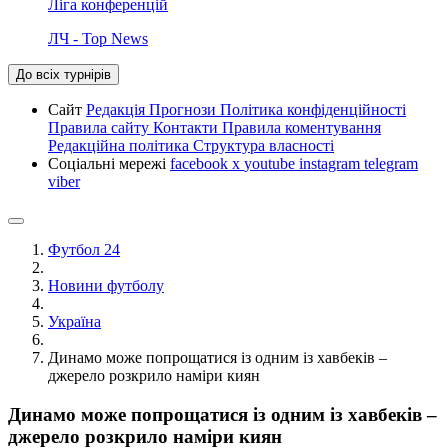
Ліга конференцій
ЛЧ - Top News
До всіх турнірів
Сайт
Редакція
Прогнози
Політика конфіденційності
Правила сайту
Контакти
Правила коментування
Редакційна політика
Структура власності
Соціальні мережі
facebook
x
youtube
instagram
telegram
viber
Футбол 24
Новини футболу
Україна
Динамо може попрощатися із одним із хавбеків –
джерело розкрило наміри киян
Динамо може попрощатися із одним із хавбеків –
джерело розкрило наміри киян