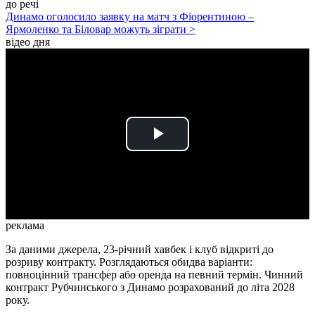
до речі
Динамо оголосило заявку на матч з Фіорентиною –
Ярмоленко та Біловар можуть зіграти >
відео дня
Play
Video
реклама
За даними джерела, 23-річний хавбек і клуб відкриті до
розриву контракту. Розглядаються обидва варіанти:
повноцінний трансфер або оренда на певний термін. Чинний
контракт Рубчинського з Динамо розрахований до літа 2028
року.