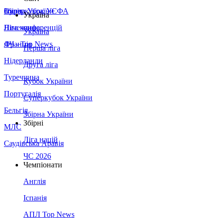
Збірна України
Італія
Суперкубок УЄФА
Україна
Німеччина
Ліга конференцій
Україна
Франція
ЛЧ - Top News
Перша ліга
Нідерланди
Друга ліга
Туреччина
Кубок України
Португалія
Суперкубок України
Бельгія
Збірна України
Збірні
МЛС
Ліга націй
Саудівська Аравія
ЧС 2026
Чемпіонати
Англія
Іспанія
АПЛ Top News