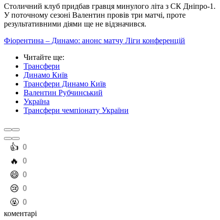
Столичний клуб придбав гравця минулого літа з СК Дніпро-1.
У поточному сезоні Валентин провів три матчі, проте
результативними діями ще не відзначився.
Фіорентина – Динамо: анонс матчу Ліги конференцій
Читайте ще
:
Трансфери
Динамо Київ
Трансфери Динамо Київ
Валентин Рубчинський
Україна
Трансфери чемпіонату України
️👍
0
️🔥
0
️😄
0
️😢
0
️🤬
0
коментарі