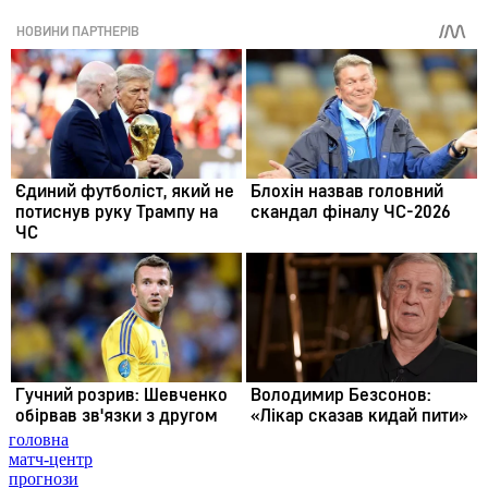
головна
матч-центр
прогнози