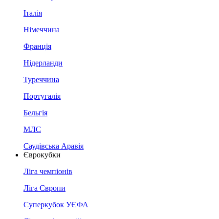
Італія
Німеччина
Франція
Нідерланди
Туреччина
Португалія
Бельгія
МЛС
Саудівська Аравія
Єврокубки
Ліга чемпіонів
Ліга Європи
Суперкубок УЄФА