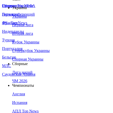
Сборная Украины
Италия
Суперкубок УЕФА
Украина
Германия
Лига конференций
Украина
Франция
ЛЧ - Top News
Первая лига
Нидерланды
Вторая лига
Турция
Кубок Украины
Португалия
Суперкубок Украины
Бельгия
Сборная Украины
Сборные
МЛС
Лига наций
Саудовская Аравия
ЧМ 2026
Чемпионаты
Англия
Испания
АПЛ Top News