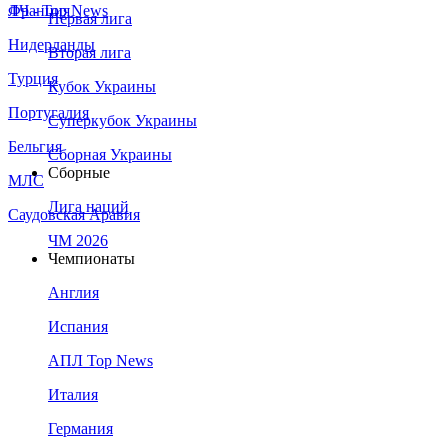
Франция
ЛЧ - Top News
Первая лига
Нидерланды
Вторая лига
Турция
Кубок Украины
Португалия
Суперкубок Украины
Бельгия
Сборная Украины
Сборные
МЛС
Лига наций
Саудовская Аравия
ЧМ 2026
Чемпионаты
Англия
Испания
АПЛ Top News
Италия
Германия