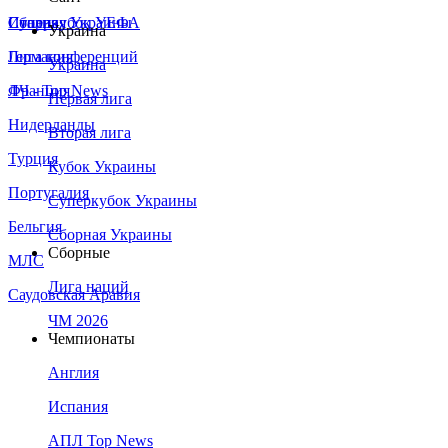
Сборная Украины
Италия
Суперкубок УЕФА
Украина
Германия
Лига конференций
Украина
Франция
ЛЧ - Top News
Первая лига
Нидерланды
Вторая лига
Турция
Кубок Украины
Португалия
Суперкубок Украины
Бельгия
Сборная Украины
Сборные
МЛС
Лига наций
Саудовская Аравия
ЧМ 2026
Чемпионаты
Англия
Испания
АПЛ Top News