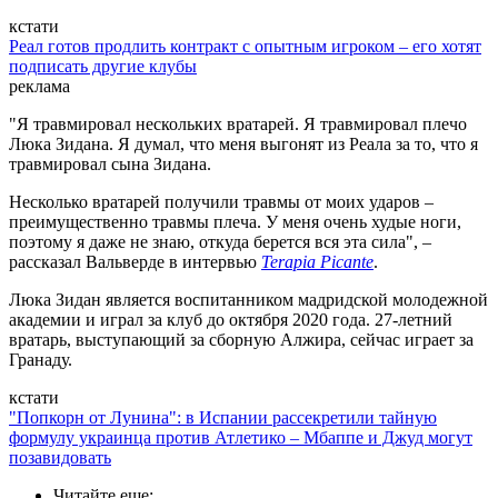
кстати
Реал готов продлить контракт с опытным игроком – его хотят
подписать другие клубы
реклама
"Я травмировал нескольких вратарей. Я травмировал плечо
Люка Зидана. Я думал, что меня выгонят из Реала за то, что я
травмировал сына Зидана.
Несколько вратарей получили травмы от моих ударов –
преимущественно травмы плеча. У меня очень худые ноги,
поэтому я даже не знаю, откуда берется вся эта сила", –
рассказал Вальверде в интервью
Terapia Picante
.
Люка Зидан является воспитанником мадридской молодежной
академии и играл за клуб до октября 2020 года. 27-летний
вратарь, выступающий за сборную Алжира, сейчас играет за
Гранаду.
кстати
"Попкорн от Лунина": в Испании рассекретили тайную
формулу украинца против Атлетико – Мбаппе и Джуд могут
позавидовать
Читайте еще
: