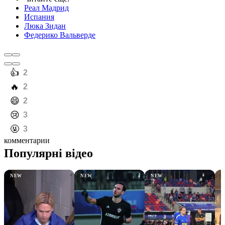
Реал Мадрид
Испания
Люка Зидан
Федерико Вальверде
️👍
2
️🔥
2
️😄
2
️😢
3
️🤬
3
комментарии