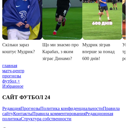
главная
матч-центр
прогнозы
футбол +
Избранное
САЙТ ФУТБОЛ 24
Редакция
Прогнозы
Политика конфиденциальности
Правила
сайту
Контакты
Правила комментирования
Редакционная
политика
Структура собственности