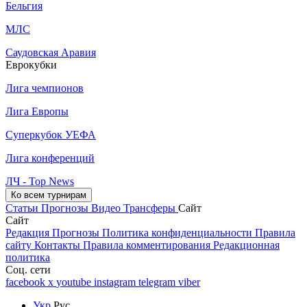
Бельгия
МЛС
Саудовская Аравия
Еврокубки
Лига чемпионов
Лига Европы
Суперкубок УЕФА
Лига конференций
ЛЧ - Top News
Ко всем турнирам
Статьи
Прогнозы
Видео
Трансферы
Сайт
Сайт
Редакция
Прогнозы
Политика конфиденциальности
Правила
сайту
Контакты
Правила комментирования
Редакционная
политика
Соц. сети
facebook
x
youtube
instagram
telegram
viber
Укр
Рус