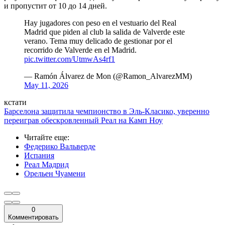
и пропустит от 10 до 14 дней.
Hay jugadores con peso en el vestuario del Real
Madrid que piden al club la salida de Valverde este
verano. Tema muy delicado de gestionar por el
recorrido de Valverde en el Madrid.
pic.twitter.com/UtmwAs4rf1
— Ramón Álvarez de Mon (@Ramon_AlvarezMM)
May 11, 2026
кстати
Барселона защитила чемпионство в Эль-Класико, уверенно
переиграв обескровленный Реал на Камп Ноу
Читайте еще
:
Федерико Вальверде
Испания
Реал Мадрид
Орельен Чуамени
0
Комментировать