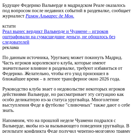
Будущее Федерико Вальверде в мадридском Реале оказалось
под вопросом после недавних событий в раздевалке, сообщает
журналист
Рамон Альварес де Мон.
кстати
Реал вынес вердикт Вальверде и Чуамене – игроков
оштрафовали на сумасшедшие деньги, не обошлось без
следователей
реклама
По данным источника, Уругваец может покинуть Мадрид.
Часть игроков королевского клуба, которые имеют
значительное влияние в раздевалке, требуют избавиться от
Федерико. Желательно, чтобы его уход произошел в
ближайшее время – в летнее трансферное окно 2026 года.
Руководство клуба знает о недовольстве некоторых игроков
действиями Вальверде, но рассматривает эту ситуацию как
особо деликатную из-за статуса уругвайца. Многолетние
выступления Феде в футболке "сливочных" также дают о себе
знать.
Напомним, что на прошлой неделе Чуамени подрался с
Вальверде, якобы из-за вызывающего поведения уругвайца. В
результате конфликта Феде получил черепно-мозговую травму