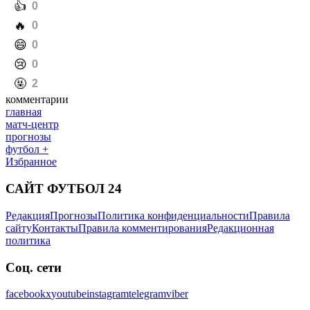
️👍
0
️🔥
0
️😄
0
️😢
0
️🤬
2
комментарии
главная
матч-центр
прогнозы
футбол +
Избранное
САЙТ ФУТБОЛ 24
Редакция
Прогнозы
Политика конфиденциальности
Правила
сайту
Контакты
Правила комментирования
Редакционная
политика
Соц. сети
facebook
x
youtube
instagram
telegram
viber