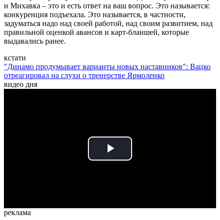
и Михавка – это и есть ответ на ваш вопрос. Это называется:
конкуренция подъехала. Это называется, в частности,
задуматься надо над своей работой, над своим развитием, над
правильной оценкой авансов и карт-бланшей, которые
выдавались ранее.
кстати
"Динамо продумывает варианты новых наставников": Вацко
отреагировал на слухи о тренерстве Ярмоленко
видео дня
Play
Video
реклама