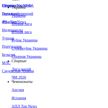
Сборная Украины
Италия
Суперкубок УЕФА
Украина
Германия
Лига конференций
Украина
Франция
ЛЧ - Top News
Первая лига
Нидерланды
Вторая лига
Турция
Кубок Украины
Португалия
Суперкубок Украины
Бельгия
Сборная Украины
Сборные
МЛС
Лига наций
Саудовская Аравия
ЧМ 2026
Чемпионаты
Англия
Испания
АПЛ Top News