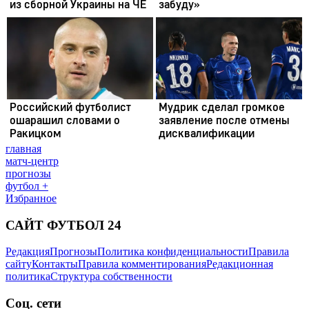
главная
матч-центр
прогнозы
футбол +
Избранное
САЙТ ФУТБОЛ 24
Редакция
Прогнозы
Политика конфиденциальности
Правила
сайту
Контакты
Правила комментирования
Редакционная
политика
Структура собственности
Соц. сети