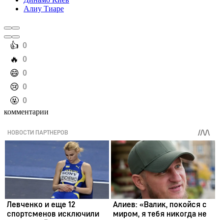
Алиу Тиаре
️👍
0
️🔥
0
️😄
0
️😢
0
️🤬
0
комментарии