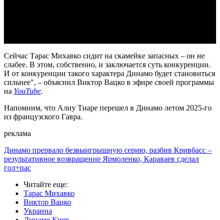
Video
Сейчас Тарас Михавко сидит на скамейке запасных – он не
слабее. В этом, собственно, и заключается суть конкуренции.
И от конкуренции такого характера Динамо будет становиться
сильнее", – объяснил Виктор Вацко в эфире своей программы
на
YouTube
.
Напомним, что Алиу Тиаре перешел в Динамо летом 2025-го
из французского Гавра.
реклама
Динамо прервало безвыигрышную серию, разбив Кривбасс –
результативное возвращение Ярмоленко, Караваев сделал
гол+пас
Читайте еще
:
Тарас Михавко
Виктор Вацко
Украина
Динамо Киев