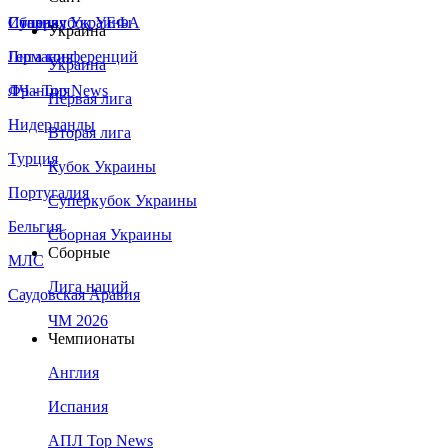
Сборная Украины
Италия
Суперкубок УЕФА
Украина
Германия
Лига конференций
Украина
Франция
ЛЧ - Top News
Первая лига
Нидерланды
Вторая лига
Турция
Кубок Украины
Португалия
Суперкубок Украины
Бельгия
Сборная Украины
Сборные
МЛС
Лига наций
Саудовская Аравия
ЧМ 2026
Чемпионаты
Англия
Испания
АПЛ Top News