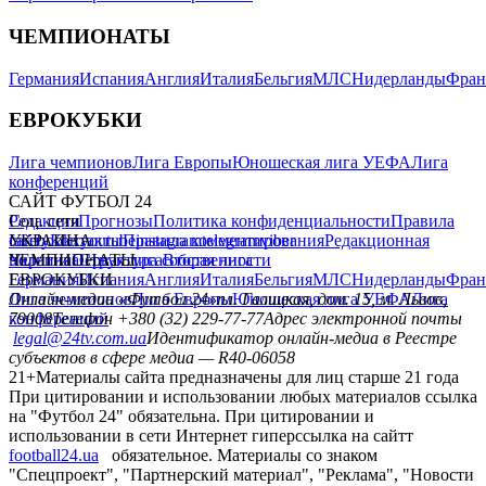
ЧЕМПИОНАТЫ
Германия
Испания
Англия
Италия
Бельгия
МЛС
Нидерланды
Фран
ЕВРОКУБКИ
Лига чемпионов
Лига Европы
Юношеская лига УЕФА
Лига
конференций
САЙТ ФУТБОЛ 24
Редакция
Соц. сети
Прогнозы
Политика конфиденциальности
Правила
сайту
facebook
УКРАИНА
Контакты
x
youtube
Правила комментирования
instagram
telegram
viber
Редакционная
политика
Украина
ЧЕМПИОНАТЫ
Первая лига
Структура собственности
Вторая лига
Германия
ЕВРОКУБКИ
Испания
Англия
Италия
Бельгия
МЛС
Нидерланды
Фран
Лига чемпионов
Онлайн-медиа «Футбол 24»
Лига Европы
пл. Галицкая, дом. 15, м. Львов,
Юношеская лига УЕФА
Лига
конференций
79008
Телефон +380 (32) 229-77-77
Адрес электронной почты
legal@24tv.com.ua
Идентификатор онлайн-медиа в Реестре
субъектов в сфере медиа — R40-06058
21+
Материалы сайта предназначены для лиц старше 21 года
При цитировании и использовании любых материалов ссылка
на "Футбол 24" обязательна. При цитировании и
использовании в сети Интернет гиперссылка на сайтт
football24.ua
обязательное. Материалы со знаком
"Спецпроект", "Партнерский материал", "Реклама", "Новости