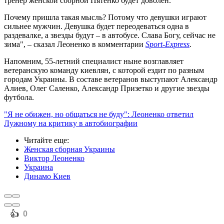
тренер женской сборной Пятенко будет доволен.
Почему пришла такая мысль? Потому что девушки играют
сильнее мужчин. Девушка будет переодеваться одна в
раздевалке, а звезды будут – в автобусе. Слава Богу, сейчас не
зима", – сказал Леоненко в комментарии
Sport-Express
.
Напомним, 55-летний специалист ныне возглавляет
ветеранскую команду киевлян, с которой ездит по разным
городам Украины. В составе ветеранов выступают Александр
Алиев, Олег Саленко, Александр Призетко и другие звезды
футбола.
"Я не обижен, но общаться не буду": Леоненко ответил
Лужному на критику в автобиографии
Читайте еще
:
Женская сборная Украины
Виктор Леоненко
Украина
Динамо Киев
️👍
0