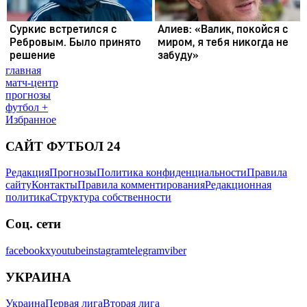
главная
матч-центр
прогнозы
футбол +
Избранное
САЙТ ФУТБОЛ 24
Редакция
Прогнозы
Политика конфиденциальности
Правила
сайту
Контакты
Правила комментирования
Редакционная
политика
Структура собственности
Соц. сети
facebook
x
youtube
instagram
telegram
viber
УКРАИНА
Украина
Первая лига
Вторая лига