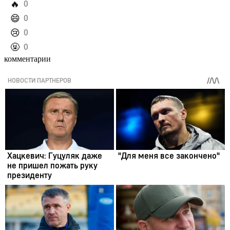
️🔥
0
️😄
0
️😢
0
️🤬
0
комментарии