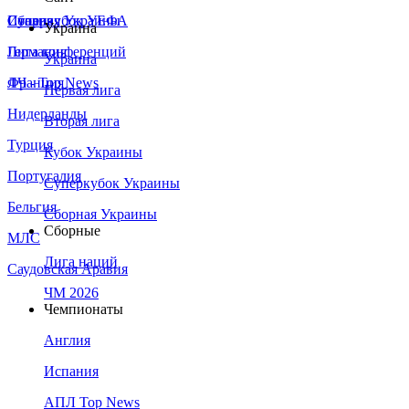
Сборная Украины
Италия
Суперкубок УЕФА
Украина
Германия
Лига конференций
Украина
Франция
ЛЧ - Top News
Первая лига
Нидерланды
Вторая лига
Турция
Кубок Украины
Португалия
Суперкубок Украины
Бельгия
Сборная Украины
Сборные
МЛС
Лига наций
Саудовская Аравия
ЧМ 2026
Чемпионаты
Англия
Испания
АПЛ Top News