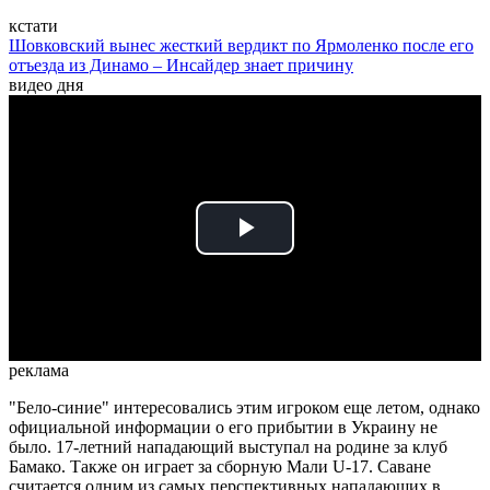
кстати
Шовковский вынес жесткий вердикт по Ярмоленко после его
отъезда из Динамо – Инсайдер знает причину
видео дня
Play
Video
реклама
"Бело-синие" интересовались этим игроком еще летом, однако
официальной информации о его прибытии в Украину не
было. 17-летний нападающий выступал на родине за клуб
Бамако. Также он играет за сборную Мали U-17. Саване
считается одним из самых перспективных нападающих в