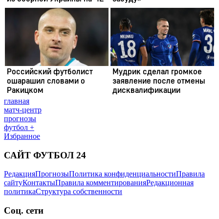
главная
матч-центр
прогнозы
футбол +
Избранное
САЙТ ФУТБОЛ 24
Редакция
Прогнозы
Политика конфиденциальности
Правила
сайту
Контакты
Правила комментирования
Редакционная
политика
Структура собственности
Соц. сети