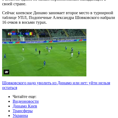
своей стране.
Сейчас киевское Динамо занимает второе место в турнирной
таблице УПЛ, Подопечные Александра Шовковского набрали
16 очков в восьми турах.
Шовковского надо уволить из Динамо или нет: уйти нельзя
остаться
Читайте еще
:
Видеоновости
Динамо Киев
Трансферы
Украина