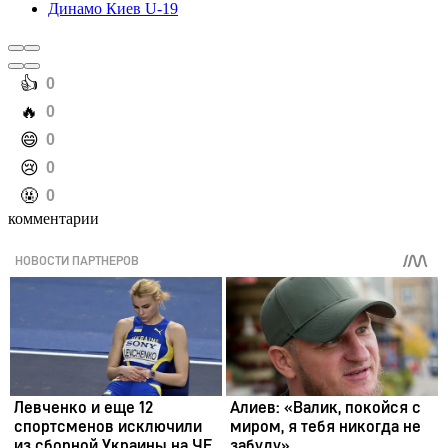
Динамо Киев U-19
️👍
0
️🔥
0
️😄
0
️😢
0
️🤬
0
комментарии