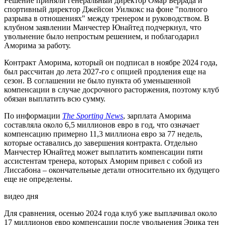
Решение приняли генеральный директор Омар Беррада и
спортивный директор Джейсон Уилкокс на фоне "полного
разрыва в отношениях" между тренером и руководством. В
клубном заявлении Манчестер Юнайтед подчеркнул, что
увольнение было непростым решением, и поблагодарил
Аморима за работу.
Контракт Аморима, который он подписал в ноябре 2024 года,
был рассчитан до лета 2027-го с опцией продления еще на
сезон. В соглашении не было пункта об уменьшенной
компенсации в случае досрочного расторжения, поэтому клуб
обязан выплатить всю сумму.
По информации
The Sporting News
, зарплата Аморима
составляла около 6,5 миллионов евро в год, что означает
компенсацию примерно 11,3 миллиона евро за 77 недель,
которые оставались до завершения контракта. Отдельно
Манчестер Юнайтед может выплатить компенсации пяти
ассистентам тренера, которых Аморим привел с собой из
Лиссабона – окончательные детали относительно их будущего
еще не определены.
видео дня
Для сравнения, осенью 2024 года клуб уже выплачивал около
17 миллионов евро компенсации после увольнения Эрика тен