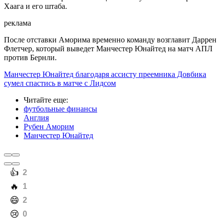
Хаага и его штаба.
реклама
После отставки Аморима временно команду возглавит Даррен
Флетчер, который выведет Манчестер Юнайтед на матч АПЛ
против Бернли.
Манчестер Юнайтед благодаря ассисту преемника Довбика
сумел спастись в матче с Лидсом
Читайте еще
:
футбольные финансы
Англия
Рубен Аморим
Манчестер Юнайтед
️👍
2
️🔥
1
️😄
2
️😢
0