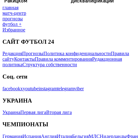
главная
матч-центр
прогнозы
футбол +
Избранное
САЙТ ФУТБОЛ 24
Редакция
Прогнозы
Политика конфиденциальности
Правила
сайту
Контакты
Правила комментирования
Редакционная
политика
Структура собственности
Соц. сети
facebook
x
youtube
instagram
telegram
viber
УКРАИНА
Украина
Первая лига
Вторая лига
ЧЕМПИОНАТЫ
Германия
Испания
Англия
Италия
Бельгия
МЛС
Нидерланды
Фран