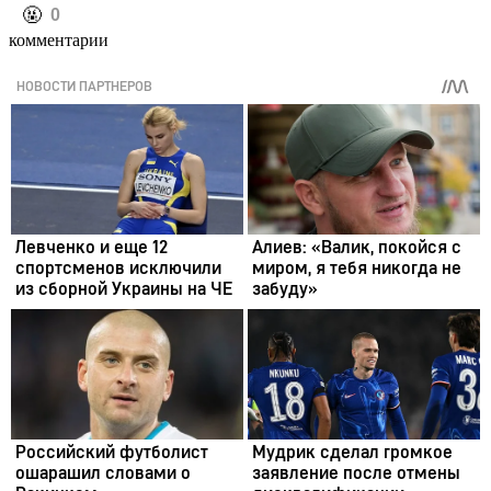
️🤬
0
комментарии