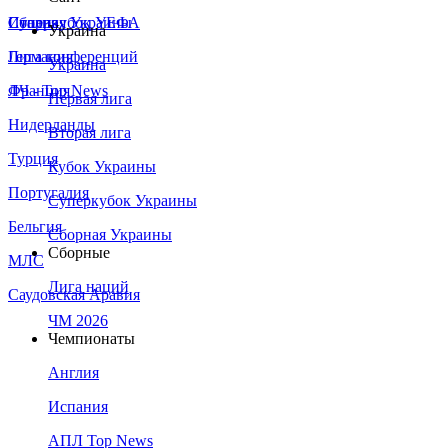
Сборная Украины
Италия
Суперкубок УЕФА
Украина
Германия
Лига конференций
Украина
Франция
ЛЧ - Top News
Первая лига
Нидерланды
Вторая лига
Турция
Кубок Украины
Португалия
Суперкубок Украины
Бельгия
Сборная Украины
Сборные
МЛС
Лига наций
Саудовская Аравия
ЧМ 2026
Чемпионаты
Англия
Испания
АПЛ Top News