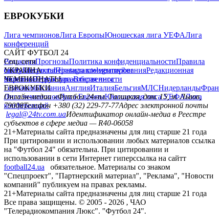
ЕВРОКУБКИ
Лига чемпионов
Лига Европы
Юношеская лига УЕФА
Лига
конференций
САЙТ ФУТБОЛ 24
Редакция
Соц. сети
Прогнозы
Политика конфиденциальности
Правила
сайту
facebook
УКРАИНА
Контакты
x
youtube
Правила комментирования
instagram
telegram
viber
Редакционная
политика
Украина
ЧЕМПИОНАТЫ
Первая лига
Структура собственности
Вторая лига
Германия
ЕВРОКУБКИ
Испания
Англия
Италия
Бельгия
МЛС
Нидерланды
Фран
Лига чемпионов
Онлайн-медиа «Футбол 24»
Лига Европы
пл. Галицкая, дом. 15, м. Львов,
Юношеская лига УЕФА
Лига
конференций
79008
Телефон +380 (32) 229-77-77
Адрес электронной почты
legal@24tv.com.ua
Идентификатор онлайн-медиа в Реестре
субъектов в сфере медиа — R40-06058
21+
Материалы сайта предназначены для лиц старше 21 года
При цитировании и использовании любых материалов ссылка
на "Футбол 24" обязательна. При цитировании и
использовании в сети Интернет гиперссылка на сайтт
football24.ua
обязательное. Материалы со знаком
"Спецпроект", "Партнерский материал", "Реклама", "Новости
компаний" публикуем на правах рекламы.
21+
Материалы сайта предназначены для лиц старше 21 года
Все права защищены. © 2005 -
2026
, ЧАО
"Телерадиокомпания Люкс". "Футбол 24".