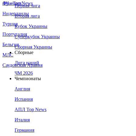
Франция
ЛЧ - Top News
Первая лига
Нидерланды
Вторая лига
Турция
Кубок Украины
Португалия
Суперкубок Украины
Бельгия
Сборная Украины
Сборные
МЛС
Лига наций
Саудовская Аравия
ЧМ 2026
Чемпионаты
Англия
Испания
АПЛ Top News
Италия
Германия