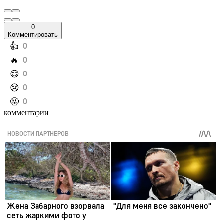
0
Комментировать
️👍
0
️🔥
0
️😄
0
️😢
0
️🤬
0
комментарии