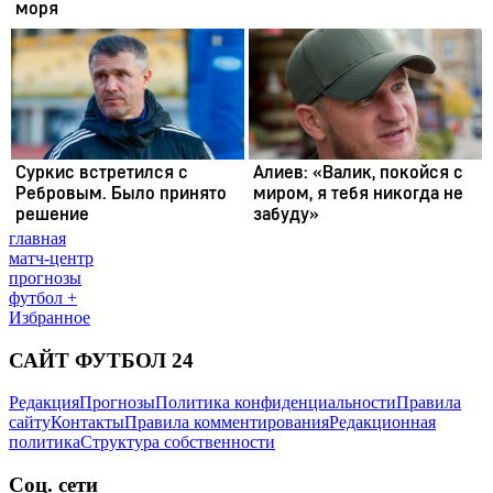
главная
матч-центр
прогнозы
футбол +
Избранное
САЙТ ФУТБОЛ 24
Редакция
Прогнозы
Политика конфиденциальности
Правила
сайту
Контакты
Правила комментирования
Редакционная
политика
Структура собственности
Соц. сети