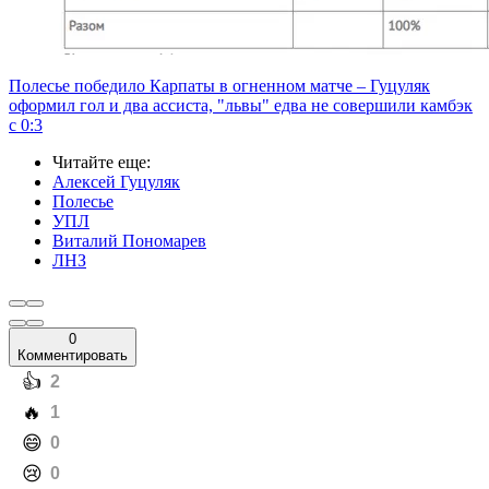
Полесье победило Карпаты в огненном матче – Гуцуляк
оформил гол и два ассиста, "львы" едва не совершили камбэк
с 0:3
Читайте еще
:
Алексей Гуцуляк
Полесье
УПЛ
Виталий Пономарев
ЛНЗ
0
Комментировать
️👍
2
️🔥
1
️😄
0
️😢
0