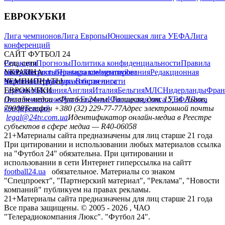
ЕВРОКУБКИ
Лига чемпионов
Лига Европы
Юношеская лига УЕФА
Лига
конференций
САЙТ ФУТБОЛ 24
Редакция
Соц. сети
Прогнозы
Политика конфиденциальности
Правила
сайту
facebook
УКРАИНА
Контакты
x
youtube
Правила комментирования
instagram
telegram
viber
Редакционная
политика
Украина
ЧЕМПИОНАТЫ
Первая лига
Структура собственности
Вторая лига
Германия
ЕВРОКУБКИ
Испания
Англия
Италия
Бельгия
МЛС
Нидерланды
Фран
Лига чемпионов
Онлайн-медиа «Футбол 24»
Лига Европы
пл. Галицкая, дом. 15, м. Львов,
Юношеская лига УЕФА
Лига
конференций
79008
Телефон +380 (32) 229-77-77
Адрес электронной почты
legal@24tv.com.ua
Идентификатор онлайн-медиа в Реестре
субъектов в сфере медиа — R40-06058
21+
Материалы сайта предназначены для лиц старше 21 года
При цитировании и использовании любых материалов ссылка
на "Футбол 24" обязательна. При цитировании и
использовании в сети Интернет гиперссылка на сайтт
football24.ua
обязательное. Материалы со знаком
"Спецпроект", "Партнерский материал", "Реклама", "Новости
компаний" публикуем на правах рекламы.
21+
Материалы сайта предназначены для лиц старше 21 года
Все права защищены. © 2005 -
2026
, ЧАО
"Телерадиокомпания Люкс". "Футбол 24".