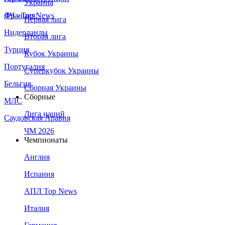
Украина
Франция
ЛЧ - Top News
Первая лига
Нидерланды
Вторая лига
Турция
Кубок Украины
Португалия
Суперкубок Украины
Бельгия
Сборная Украины
Сборные
МЛС
Лига наций
Саудовская Аравия
ЧМ 2026
Чемпионаты
Англия
Испания
АПЛ Top News
Италия