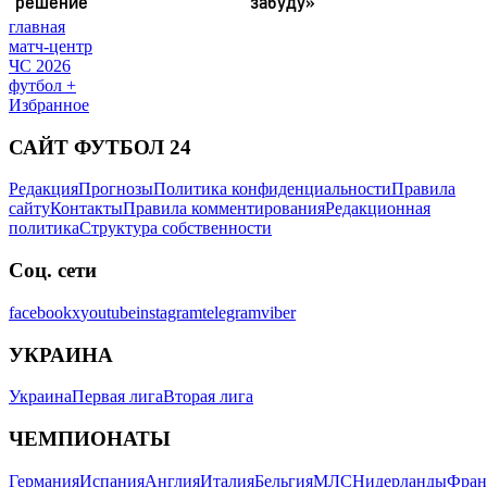
главная
матч-центр
ЧС 2026
футбол +
Избранное
САЙТ ФУТБОЛ 24
Редакция
Прогнозы
Политика конфиденциальности
Правила
сайту
Контакты
Правила комментирования
Редакционная
политика
Структура собственности
Соц. сети
facebook
x
youtube
instagram
telegram
viber
УКРАИНА
Украина
Первая лига
Вторая лига
ЧЕМПИОНАТЫ
Германия
Испания
Англия
Италия
Бельгия
МЛС
Нидерланды
Фран