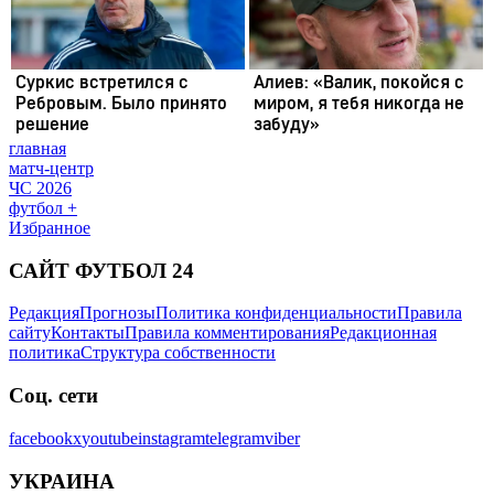
главная
матч-центр
ЧС 2026
футбол +
Избранное
САЙТ ФУТБОЛ 24
Редакция
Прогнозы
Политика конфиденциальности
Правила
сайту
Контакты
Правила комментирования
Редакционная
политика
Структура собственности
Соц. сети
facebook
x
youtube
instagram
telegram
viber
УКРАИНА