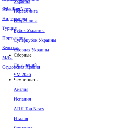
Украина
Франция
ЛЧ - Top News
Первая лига
Нидерланды
Вторая лига
Турция
Кубок Украины
Португалия
Суперкубок Украины
Бельгия
Сборная Украины
Сборные
МЛС
Лига наций
Саудовская Аравия
ЧМ 2026
Чемпионаты
Англия
Испания
АПЛ Top News
Италия