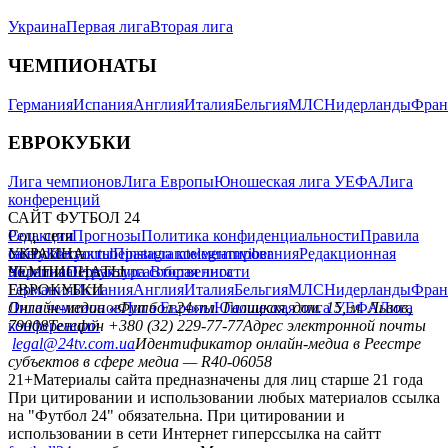
Украина
Первая лига
Вторая лига
ЧЕМПИОНАТЫ
Германия
Испания
Англия
Италия
Бельгия
МЛС
Нидерланды
Фран
ЕВРОКУБКИ
Лига чемпионов
Лига Европы
Юношеская лига УЕФА
Лига
конференций
САЙТ ФУТБОЛ 24
Редакция
Соц. сети
Прогнозы
Политика конфиденциальности
Правила
сайту
facebook
УКРАИНА
Контакты
x
youtube
Правила комментирования
instagram
telegram
viber
Редакционная
политика
Украина
ЧЕМПИОНАТЫ
Первая лига
Структура собственности
Вторая лига
Германия
ЕВРОКУБКИ
Испания
Англия
Италия
Бельгия
МЛС
Нидерланды
Фран
Лига чемпионов
Онлайн-медиа «Футбол 24»
Лига Европы
пл. Галицкая, дом. 15, м. Львов,
Юношеская лига УЕФА
Лига
конференций
79008
Телефон +380 (32) 229-77-77
Адрес электронной почты
legal@24tv.com.ua
Идентификатор онлайн-медиа в Реестре
субъектов в сфере медиа — R40-06058
21+
Материалы сайта предназначены для лиц старше 21 года
При цитировании и использовании любых материалов ссылка
на "Футбол 24" обязательна. При цитировании и
использовании в сети Интернет гиперссылка на сайтт