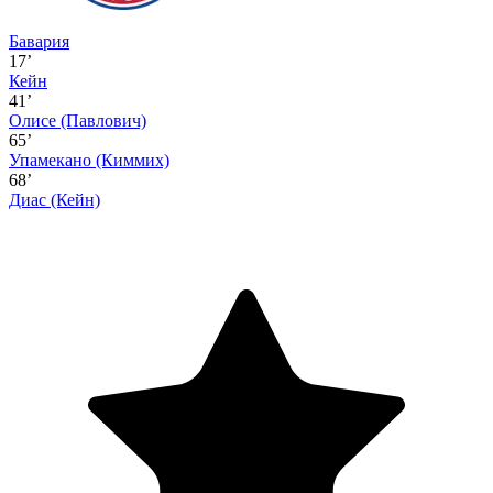
Бавария
17’
Кейн
41’
Олисе
(Павлович)
65’
Упамекано
(Киммих)
68’
Диас
(Кейн)