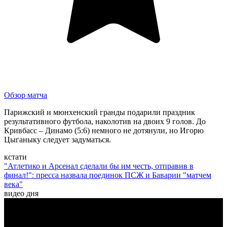
Обзор матча
Парижский и мюнхенский гранды подарили праздник
результативного футбола, наколотив на двоих 9 голов. До
Кривбасс – Динамо (5:6) немного не дотянули, но Игорю
Цыганыку следует задуматься.
кстати
"Атлетико и Арсенал сделали бы им честь, отправив в
финал!": пресса назвала поединок ПСЖ и Баварии "матчем
века"
видео дня