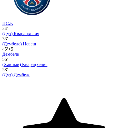
ПСЖ
24’
(Дуэ)
Кварацхелия
33’
(Дембеле)
Невеш
45’+5
Дембеле
56’
(Хакими)
Кварацхелия
58’
(Дуэ)
Дембеле