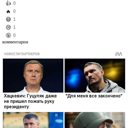
️👍
0
️🔥
0
️😄
1
️😢
1
️🤬
0
комментарии