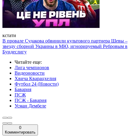
кстати
В провале Судакова обвинили культового партнера Шевы –
звезду сборной Украины в МЮ, игнорируемый Ребровым в
Бундеслигу
Читайте еще
:
Лига чемпионов
Видеоновости
Хвича Кварацхелия
Футбол 24 (Новости)
Бавария
ПСЖ
ПСЖ - Бавария
Усман Дембеле
0
Комментировать