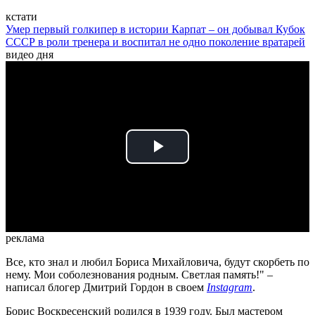
кстати
Умер первый голкипер в истории Карпат – он добывал Кубок
СССР в роли тренера и воспитал не одно поколение вратарей
видео дня
Play
Video
реклама
Все, кто знал и любил Бориса Михайловича, будут скорбеть по
нему. Мои соболезнования родным. Светлая память!" –
написал блогер Дмитрий Гордон в своем
Instagram
.
Борис Воскресенский родился в 1939 году. Был мастером