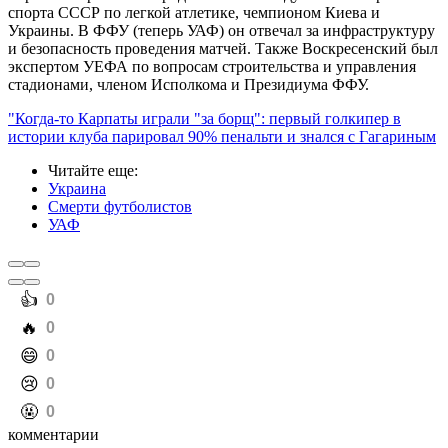
спорта СССР по легкой атлетике, чемпионом Киева и
Украины. В ФФУ (теперь УАФ) он отвечал за инфраструктуру
и безопасность проведения матчей. Также Воскресенский был
экспертом УЕФА по вопросам строительства и управления
стадионами, членом Исполкома и Президиума ФФУ.
"Когда-то Карпаты играли "за борщ": первый голкипер в
истории клуба парировал 90% пенальти и знался с Гагариным
Читайте еще
:
Украина
Смерти футболистов
УАФ
️👍
0
️🔥
0
️😄
0
️😢
0
️🤬
0
комментарии