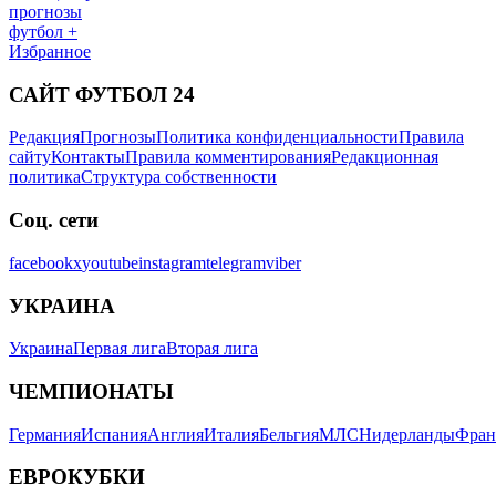
прогнозы
футбол +
Избранное
САЙТ ФУТБОЛ 24
Редакция
Прогнозы
Политика конфиденциальности
Правила
сайту
Контакты
Правила комментирования
Редакционная
политика
Структура собственности
Соц. сети
facebook
x
youtube
instagram
telegram
viber
УКРАИНА
Украина
Первая лига
Вторая лига
ЧЕМПИОНАТЫ
Германия
Испания
Англия
Италия
Бельгия
МЛС
Нидерланды
Фран
ЕВРОКУБКИ