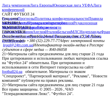
Лига чемпионов
Лига Европы
Юношеская лига УЕФА
Лига
конференций
САЙТ ФУТБОЛ 24
Редакция
Соц. сети
Прогнозы
Политика конфиденциальности
Правила
сайту
facebook
УКРАИНА
Контакты
x
youtube
Правила комментирования
instagram
telegram
viber
Редакционная
политика
Украина
ЧЕМПИОНАТЫ
Первая лига
Структура собственности
Вторая лига
Германия
ЕВРОКУБКИ
Испания
Англия
Италия
Бельгия
МЛС
Нидерланды
Фран
Лига чемпионов
Онлайн-медиа «Футбол 24»
Лига Европы
пл. Галицкая, дом. 15, м. Львов,
Юношеская лига УЕФА
Лига
конференций
79008
Телефон +380 (32) 229-77-77
Адрес электронной почты
legal@24tv.com.ua
Идентификатор онлайн-медиа в Реестре
субъектов в сфере медиа — R40-06058
21+
Материалы сайта предназначены для лиц старше 21 года
При цитировании и использовании любых материалов ссылка
на "Футбол 24" обязательна. При цитировании и
использовании в сети Интернет гиперссылка на сайтт
football24.ua
обязательное. Материалы со знаком
"Спецпроект", "Партнерский материал", "Реклама", "Новости
компаний" публикуем на правах рекламы.
21+
Материалы сайта предназначены для лиц старше 21 года
Все права защищены. © 2005 -
2026
, ЧАО
"Телерадиокомпания Люкс". "Футбол 24".