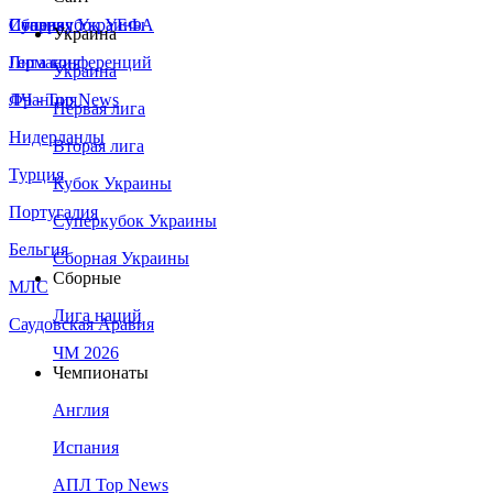
Сборная Украины
Италия
Суперкубок УЕФА
Украина
Германия
Лига конференций
Украина
Франция
ЛЧ - Top News
Первая лига
Нидерланды
Вторая лига
Турция
Кубок Украины
Португалия
Суперкубок Украины
Бельгия
Сборная Украины
Сборные
МЛС
Лига наций
Саудовская Аравия
ЧМ 2026
Чемпионаты
Англия
Испания
АПЛ Top News