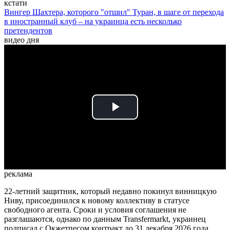
кстати
Вингер Шахтера, которого "отшил" Туран, в шаге от перехода
в иностранный клуб – на украинца есть несколько
претендентов
видео дня
Play
Video
реклама
22-летний защитник, который недавно покинул винницкую
Ниву, присоединился к новому коллективу в статусе
свободного агента. Сроки и условия соглашения не
разглашаются, однако по данным Transfermarkt, украинец
подписал с Окжетпесом контракт до 31 декабря 2026 года.