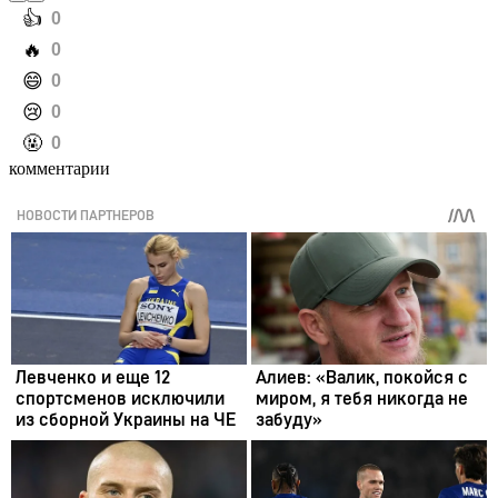
️👍
0
️🔥
0
️😄
0
️😢
0
️🤬
0
комментарии