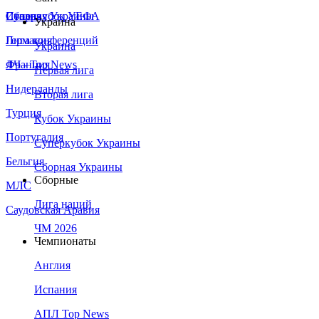
Сборная Украины
Италия
Суперкубок УЕФА
Украина
Германия
Лига конференций
Украина
Франция
ЛЧ - Top News
Первая лига
Нидерланды
Вторая лига
Турция
Кубок Украины
Португалия
Суперкубок Украины
Бельгия
Сборная Украины
Сборные
МЛС
Лига наций
Саудовская Аравия
ЧМ 2026
Чемпионаты
Англия
Испания
АПЛ Top News