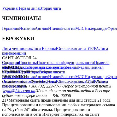
Украина
Первая лига
Вторая лига
ЧЕМПИОНАТЫ
Германия
Испания
Англия
Италия
Бельгия
МЛС
Нидерланды
Фран
ЕВРОКУБКИ
Лига чемпионов
Лига Европы
Юношеская лига УЕФА
Лига
конференций
САЙТ ФУТБОЛ 24
Редакция
Соц. сети
Прогнозы
Политика конфиденциальности
Правила
сайту
facebook
УКРАИНА
Контакты
x
youtube
Правила комментирования
instagram
telegram
viber
Редакционная
политика
Украина
ЧЕМПИОНАТЫ
Первая лига
Структура собственности
Вторая лига
Германия
ЕВРОКУБКИ
Испания
Англия
Италия
Бельгия
МЛС
Нидерланды
Фран
Лига чемпионов
Онлайн-медиа «Футбол 24»
Лига Европы
пл. Галицкая, дом. 15, м. Львов,
Юношеская лига УЕФА
Лига
конференций
79008
Телефон +380 (32) 229-77-77
Адрес электронной почты
legal@24tv.com.ua
Идентификатор онлайн-медиа в Реестре
субъектов в сфере медиа — R40-06058
21+
Материалы сайта предназначены для лиц старше 21 года
При цитировании и использовании любых материалов ссылка
на "Футбол 24" обязательна. При цитировании и
использовании в сети Интернет гиперссылка на сайтт