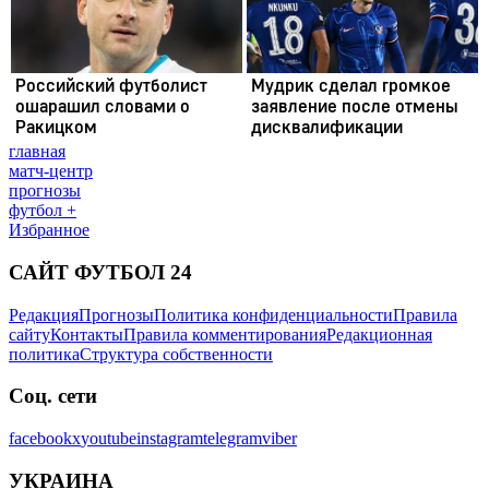
главная
матч-центр
прогнозы
футбол +
Избранное
САЙТ ФУТБОЛ 24
Редакция
Прогнозы
Политика конфиденциальности
Правила
сайту
Контакты
Правила комментирования
Редакционная
политика
Структура собственности
Соц. сети
facebook
x
youtube
instagram
telegram
viber
УКРАИНА