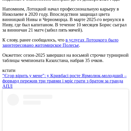
Напомним, Лотоцкий начал профессиональную карьеру в
Николаеве в 2020 году. Впоследствии защищал цвета
винницкой Нивы и Черноморца. В марте 2025-го вернулся в
Ниву, где был капитаном. В течение 10 месяцев Борис сыграл
за винничан 21 матч (забил пять мячей).
К слову, ранее сообщалось, что
в услугах Лотоцкого было
заинтересовано житомирское Полесье
.
Окжетпес сезон-2025 завершил на восьмой строчке турнирной
таблицы чемпионата Казахстана, набрав 35 очков.
кстати
"Єгор вірить у мене": у Кривбасі росте Ярмолюк-молодший –
форвард пережив три травми і мріє грати з братом за гранда
АПЛ