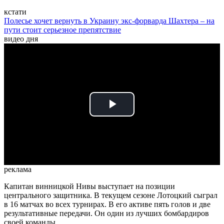
кстати
Полесье хочет вернуть в Украину экс-форварда Шахтера – на
пути стоит серьезное препятствие
видео дня
Play
Video
реклама
Капитан винницкой Нивы выступает на позиции
центрального защитника. В текущем сезоне Лотоцкий сыграл
в 16 матчах во всех турнирах. В его активе пять голов и две
результативные передачи. Он один из лучших бомбардиров
своей команды.