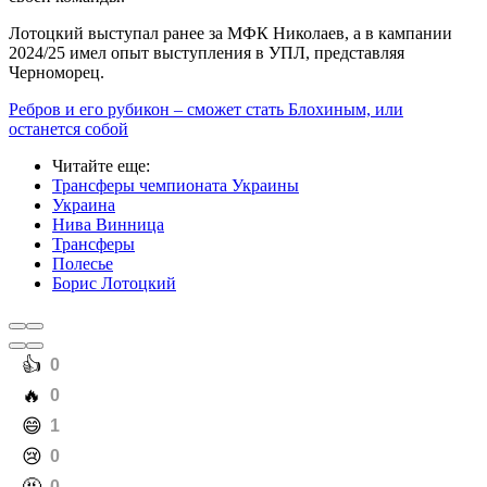
Лотоцкий выступал ранее за МФК Николаев, а в кампании
2024/25 имел опыт выступления в УПЛ, представляя
Черноморец.
Ребров и его рубикон – сможет стать Блохиным, или
останется собой
Читайте еще
:
Трансферы чемпионата Украины
Украина
Нива Винница
Трансферы
Полесье
Борис Лотоцкий
️👍
0
️🔥
0
️😄
1
️😢
0
0