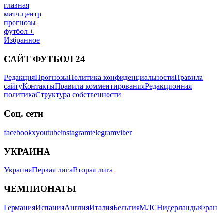
главная
матч-центр
прогнозы
футбол +
Избранное
САЙТ ФУТБОЛ 24
Редакция
Прогнозы
Политика конфиденциальности
Правила
сайту
Контакты
Правила комментирования
Редакционная
политика
Структура собственности
Соц. сети
facebook
x
youtube
instagram
telegram
viber
УКРАИНА
Украина
Первая лига
Вторая лига
ЧЕМПИОНАТЫ
Германия
Испания
Англия
Италия
Бельгия
МЛС
Нидерланды
Фран