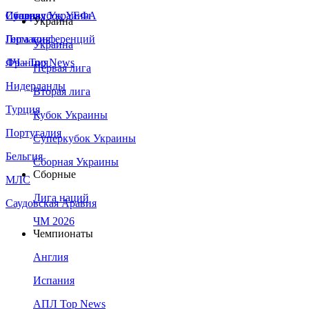
Сборная Украины
Италия
Суперкубок УЕФА
Украина
Германия
Лига конференций
Украина
Франция
ЛЧ - Top News
Первая лига
Нидерланды
Вторая лига
Турция
Кубок Украины
Португалия
Суперкубок Украины
Бельгия
Сборная Украины
Сборные
МЛС
Лига наций
Саудовская Аравия
ЧМ 2026
Чемпионаты
Англия
Испания
АПЛ Top News