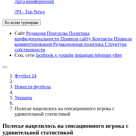
Лига конференций
ЛЧ - Top News
Ко всем турнирам
Сайт
Редакция
Прогнозы
Политика
конфиденциальности
Правила сайту
Контакты
Правила
комментирования
Редакционная политика
Структура
собственности
Соц. сети
facebook
x
youtube
instagram
telegram
viber
Футбол 24
Новости футбола
Украина
Полесье нацелилось на сенсационного игрока с
удивительной статистикой
Полесье нацелилось на сенсационного игрока с
удивительной статистикой