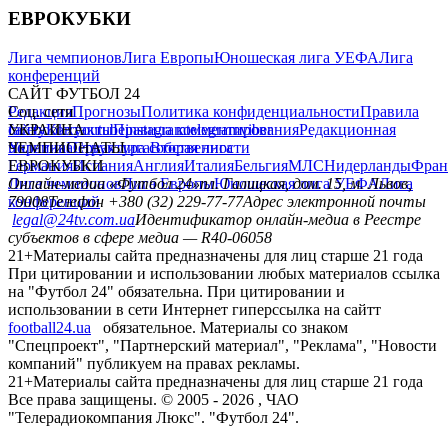
ЕВРОКУБКИ
Лига чемпионов
Лига Европы
Юношеская лига УЕФА
Лига
конференций
САЙТ ФУТБОЛ 24
Редакция
Соц. сети
Прогнозы
Политика конфиденциальности
Правила
сайту
facebook
УКРАИНА
Контакты
x
youtube
Правила комментирования
instagram
telegram
viber
Редакционная
политика
Украина
ЧЕМПИОНАТЫ
Первая лига
Структура собственности
Вторая лига
Германия
ЕВРОКУБКИ
Испания
Англия
Италия
Бельгия
МЛС
Нидерланды
Фран
Лига чемпионов
Онлайн-медиа «Футбол 24»
Лига Европы
пл. Галицкая, дом. 15, м. Львов,
Юношеская лига УЕФА
Лига
конференций
79008
Телефон +380 (32) 229-77-77
Адрес электронной почты
legal@24tv.com.ua
Идентификатор онлайн-медиа в Реестре
субъектов в сфере медиа — R40-06058
21+
Материалы сайта предназначены для лиц старше 21 года
При цитировании и использовании любых материалов ссылка
на "Футбол 24" обязательна. При цитировании и
использовании в сети Интернет гиперссылка на сайтт
football24.ua
обязательное. Материалы со знаком
"Спецпроект", "Партнерский материал", "Реклама", "Новости
компаний" публикуем на правах рекламы.
21+
Материалы сайта предназначены для лиц старше 21 года
Все права защищены. © 2005 -
2026
, ЧАО
"Телерадиокомпания Люкс". "Футбол 24".