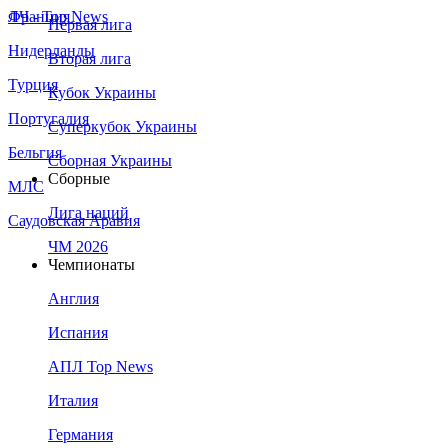
Франция
ЛЧ - Top News
Первая лига
Нидерланды
Вторая лига
Турция
Кубок Украины
Португалия
Суперкубок Украины
Бельгия
Сборная Украины
Сборные
МЛС
Лига наций
Саудовская Аравия
ЧМ 2026
Чемпионаты
Англия
Испания
АПЛ Top News
Италия
Германия