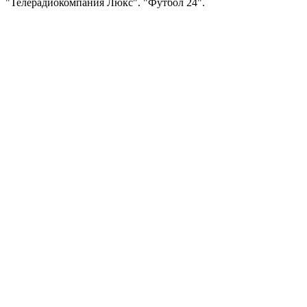
"Телерадиокомпания Люкс". "Футбол 24".