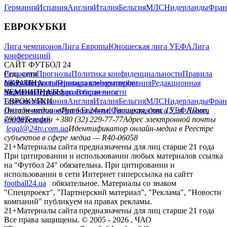
Германия
Испания
Англия
Италия
Бельгия
МЛС
Нидерланды
Фран
ЕВРОКУБКИ
Лига чемпионов
Лига Европы
Юношеская лига УЕФА
Лига
конференций
САЙТ ФУТБОЛ 24
Редакция
Соц. сети
Прогнозы
Политика конфиденциальности
Правила
сайту
facebook
УКРАИНА
Контакты
x
youtube
Правила комментирования
instagram
telegram
viber
Редакционная
политика
Украина
ЧЕМПИОНАТЫ
Первая лига
Структура собственности
Вторая лига
Германия
ЕВРОКУБКИ
Испания
Англия
Италия
Бельгия
МЛС
Нидерланды
Фран
Лига чемпионов
Онлайн-медиа «Футбол 24»
Лига Европы
пл. Галицкая, дом. 15, м. Львов,
Юношеская лига УЕФА
Лига
конференций
79008
Телефон +380 (32) 229-77-77
Адрес электронной почты
legal@24tv.com.ua
Идентификатор онлайн-медиа в Реестре
субъектов в сфере медиа — R40-06058
21+
Материалы сайта предназначены для лиц старше 21 года
При цитировании и использовании любых материалов ссылка
на "Футбол 24" обязательна. При цитировании и
использовании в сети Интернет гиперссылка на сайтт
football24.ua
обязательное. Материалы со знаком
"Спецпроект", "Партнерский материал", "Реклама", "Новости
компаний" публикуем на правах рекламы.
21+
Материалы сайта предназначены для лиц старше 21 года
Все права защищены. © 2005 -
2026
, ЧАО