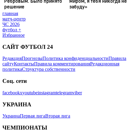
главная
матч-центр
ЧС 2026
футбол +
Избранное
САЙТ ФУТБОЛ 24
Редакция
Прогнозы
Политика конфиденциальности
Правила
сайту
Контакты
Правила комментирования
Редакционная
политика
Структура собственности
Соц. сети
facebook
x
youtube
instagram
telegram
viber
УКРАИНА
Украина
Первая лига
Вторая лига
ЧЕМПИОНАТЫ