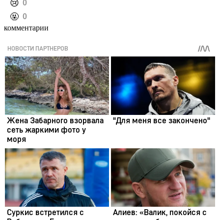
️😢
0
️🤬
0
комментарии