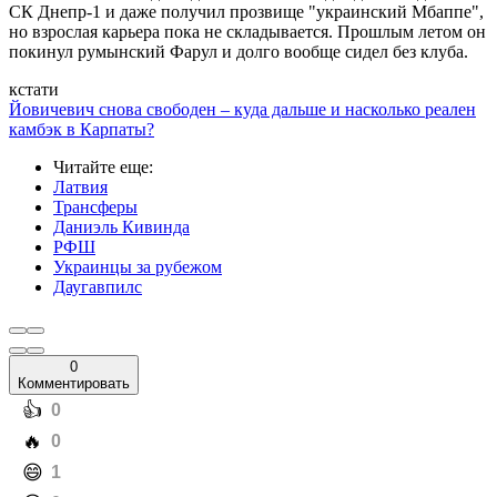
СК Днепр-1 и даже получил прозвище "украинский Мбаппе",
но взрослая карьера пока не складывается. Прошлым летом он
покинул румынский Фарул и долго вообще сидел без клуба.
кстати
Йовичевич снова свободен – куда дальше и насколько реален
камбэк в Карпаты?
Читайте еще
:
Латвия
Трансферы
Даниэль Кивинда
РФШ
Украинцы за рубежом
Даугавпилс
0
Комментировать
️👍
0
️🔥
0
️😄
1