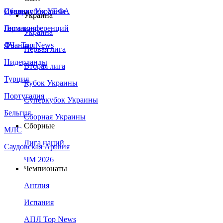
Сборная Украины
Италия
Суперкубок УЕФА
Украина
Германия
Лига конференций
Украина
Франция
ЛЧ - Top News
Первая лига
Нидерланды
Вторая лига
Турция
Кубок Украины
Португалия
Суперкубок Украины
Бельгия
Сборная Украины
Сборные
МЛС
Лига наций
Саудовская Аравия
ЧМ 2026
Чемпионаты
Англия
Испания
АПЛ Top News