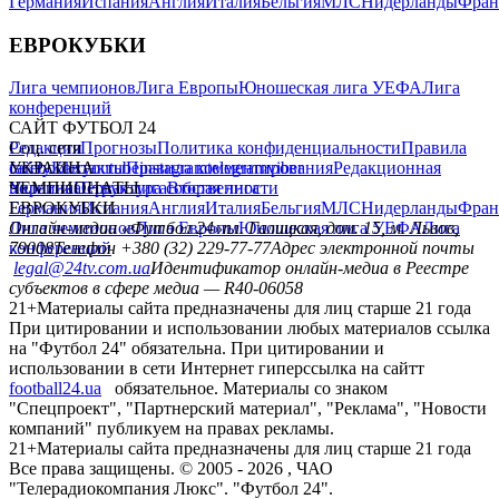
Германия
Испания
Англия
Италия
Бельгия
МЛС
Нидерланды
Фран
ЕВРОКУБКИ
Лига чемпионов
Лига Европы
Юношеская лига УЕФА
Лига
конференций
САЙТ ФУТБОЛ 24
Редакция
Соц. сети
Прогнозы
Политика конфиденциальности
Правила
сайту
facebook
УКРАИНА
Контакты
x
youtube
Правила комментирования
instagram
telegram
viber
Редакционная
политика
Украина
ЧЕМПИОНАТЫ
Первая лига
Структура собственности
Вторая лига
Германия
ЕВРОКУБКИ
Испания
Англия
Италия
Бельгия
МЛС
Нидерланды
Фран
Лига чемпионов
Онлайн-медиа «Футбол 24»
Лига Европы
пл. Галицкая, дом. 15, м. Львов,
Юношеская лига УЕФА
Лига
конференций
79008
Телефон +380 (32) 229-77-77
Адрес электронной почты
legal@24tv.com.ua
Идентификатор онлайн-медиа в Реестре
субъектов в сфере медиа — R40-06058
21+
Материалы сайта предназначены для лиц старше 21 года
При цитировании и использовании любых материалов ссылка
на "Футбол 24" обязательна. При цитировании и
использовании в сети Интернет гиперссылка на сайтт
football24.ua
обязательное. Материалы со знаком
"Спецпроект", "Партнерский материал", "Реклама", "Новости
компаний" публикуем на правах рекламы.
21+
Материалы сайта предназначены для лиц старше 21 года
Все права защищены. © 2005 -
2026
, ЧАО
"Телерадиокомпания Люкс". "Футбол 24".