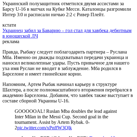
Украинский полузащитник отметился двумя ассистами за
Барсу U-16 в матчах на Кубке Месси. Каталонцы разгромили
Интер 3:0 и расписали ничью 2:2 с Ривер Плейт.
кстати
Украинец забил за Баварию – гол стал для хавбека дебютным
в юношеской ЛЧ
реклама
Правда, Рыбаку следует поблагодарить партнера – Руслана
Мба. Именно он дважды подхватывал передачи украинца и
наносил великолепные удары. Пусть привычное для нашего
уха имя Руслан не вводит в заблуждение. Мба родился в
Барселоне и имеет гвинейские корни.
Напомним, Артем Рыбак начинал карьеру в структуре
Шахтера, а после полномасштабного вторжения перебрался в
академию Барселоны. Добавим, что хавбек также выступает в
составе сборной Украины U-16.
GOOOOOAL! Ruslan Mba doubles the lead against
Inter Milan in the Messi Cup. Second goal in the
tournament. Assist by Artem Rybak. 0-
2
pic.twitter.com/xPnffW3Qlk