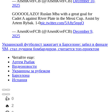
— ArsenKveFCB (@ArsenKveFCB)
December 10,
2025
GOOOOLAZO! Ruslan Mba with a great goal for
Cadet A against River Plate in the Messi Cup. Assist by
Artem Rybak. 1-0
pic.twitter.com/5Aftz5rqqO
— ArsenKveFCB (@ArsenKveFCB)
December 9,
2025
Украинский футболист зажигает в Барселоне: забил в финале
ЧМ, стал лучшим бомбардиром, считается топ-проектом
Читайте еще
:
Артем Рыбак
Видеоновости
Украинцы за рубежом
Барселона
Испания
️👍
0
️🔥
2