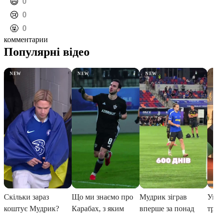
️😄
0
️😢
0
️🤬
0
комментарии