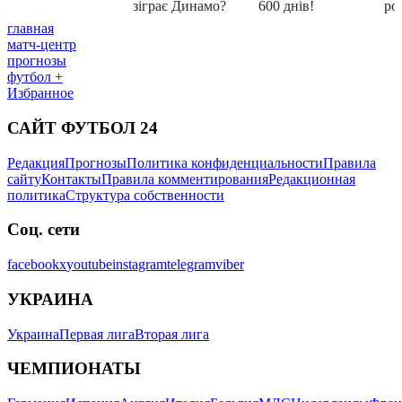
главная
матч-центр
прогнозы
футбол +
Избранное
САЙТ ФУТБОЛ 24
Редакция
Прогнозы
Политика конфиденциальности
Правила
сайту
Контакты
Правила комментирования
Редакционная
политика
Структура собственности
Соц. сети
facebook
x
youtube
instagram
telegram
viber
УКРАИНА
Украина
Первая лига
Вторая лига
ЧЕМПИОНАТЫ