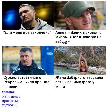
главная
матч-центр
прогнозы
футбол +