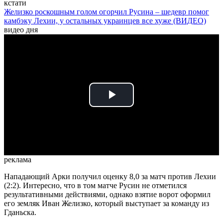
кстати
Желизко роскошным голом огорчил Русина – шедевр помог
камбэку Лехии, у остальных украинцев все хуже (ВИДЕО)
видео дня
Play
Video
реклама
Нападающий Арки получил оценку 8,0 за матч против Лехии
(2:2). Интересно, что в том матче Русин не отметился
результативными действиями, однако взятие ворот оформил
его земляк Иван Желизко, который выступает за команду из
Гданьска.