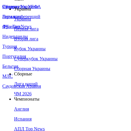
Сборная Украины
Италия
Суперкубок УЕФА
Украина
Германия
Лига конференций
Украина
Франция
ЛЧ - Top News
Первая лига
Нидерланды
Вторая лига
Турция
Кубок Украины
Португалия
Суперкубок Украины
Бельгия
Сборная Украины
Сборные
МЛС
Лига наций
Саудовская Аравия
ЧМ 2026
Чемпионаты
Англия
Испания
АПЛ Top News