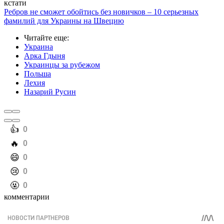
кстати
Ребров не сможет обойтись без новичков – 10 серьезных
фамилий для Украины на Швецию
Читайте еще
:
Украина
Арка Гдыня
Украинцы за рубежом
Польша
Лехия
Назарий Русин
️👍
0
️🔥
0
️😄
0
️😢
0
️🤬
0
комментарии