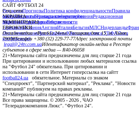
САЙТ ФУТБОЛ 24
Редакция
Соц. сети
Прогнозы
Политика конфиденциальности
Правила
сайту
facebook
УКРАИНА
Контакты
x
youtube
Правила комментирования
instagram
telegram
viber
Редакционная
политика
Украина
ЧЕМПИОНАТЫ
Первая лига
Структура собственности
Вторая лига
Германия
ЕВРОКУБКИ
Испания
Англия
Италия
Бельгия
МЛС
Нидерланды
Фран
Лига чемпионов
Онлайн-медиа «Футбол 24»
Лига Европы
пл. Галицкая, дом. 15, м. Львов,
Юношеская лига УЕФА
Лига
конференций
79008
Телефон +380 (32) 229-77-77
Адрес электронной почты
legal@24tv.com.ua
Идентификатор онлайн-медиа в Реестре
субъектов в сфере медиа — R40-06058
21+
Материалы сайта предназначены для лиц старше 21 года
При цитировании и использовании любых материалов ссылка
на "Футбол 24" обязательна. При цитировании и
использовании в сети Интернет гиперссылка на сайтт
football24.ua
обязательное. Материалы со знаком
"Спецпроект", "Партнерский материал", "Реклама", "Новости
компаний" публикуем на правах рекламы.
21+
Материалы сайта предназначены для лиц старше 21 года
Все права защищены. © 2005 -
2026
, ЧАО
"Телерадиокомпания Люкс". "Футбол 24".