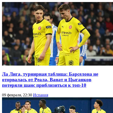
Ла Лига, турнирная таблица: Барселона не
оторвалась от Реала, Ванат и Цыганков
потеряли шанс приблизиться к топ-10
09 февраля, 22:30
Испания