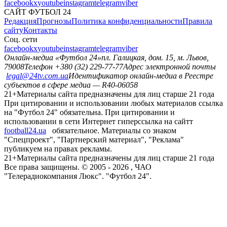
facebook
x
youtube
instagram
telegram
viber
САЙТ ФУТБОЛ 24
Редакция
Прогнозы
Политика конфиденциальности
Правила
сайту
Контакты
Соц. сети
facebook
x
youtube
instagram
telegram
viber
Онлайн-медиа «Футбол 24»
пл. Галицкая, дом. 15, м. Львов,
79008
Телефон +380 (32) 229-77-77
Адрес электронной почты
legal@24tv.com.ua
Идентификатор онлайн-медиа в Реестре
субъектов в сфере медиа — R40-06058
21+
Материалы сайта предназначены для лиц старше 21 года
При цитировании и использовании любых материалов ссылка
на "Футбол 24" обязательна. При цитировании и
использовании в сети Интернет гиперссылка на сайтт
football24.ua
обязательное. Материалы со знаком
"Спецпроект", "Партнерский материал", "Реклама"
публикуем на правах рекламы.
21+
Материалы сайта предназначены для лиц старше 21 года
Все права защищены. © 2005 -
2026
, ЧАО
"Телерадиокомпания Люкс". "Футбол 24".