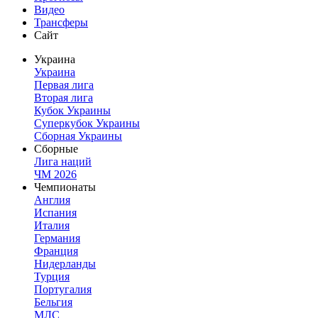
Видео
Трансферы
Сайт
Украина
Украина
Первая лига
Вторая лига
Кубок Украины
Суперкубок Украины
Сборная Украины
Сборные
Лига наций
ЧМ 2026
Чемпионаты
Англия
Испания
Италия
Германия
Франция
Нидерланды
Турция
Португалия
Бельгия
МЛС