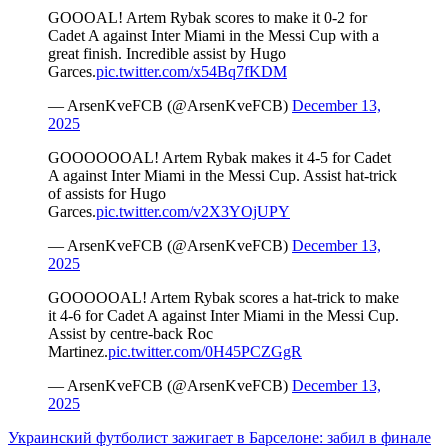
GOOOAL! Artem Rybak scores to make it 0-2 for
Cadet A against Inter Miami in the Messi Cup with a
great finish. Incredible assist by Hugo
Garces.
pic.twitter.com/x54Bq7fKDM
— ArsenKveFCB (@ArsenKveFCB)
December 13,
2025
GOOOOOOAL! Artem Rybak makes it 4-5 for Cadet
A against Inter Miami in the Messi Cup. Assist hat-trick
of assists for Hugo
Garces.
pic.twitter.com/v2X3YOjUPY
— ArsenKveFCB (@ArsenKveFCB)
December 13,
2025
GOOOOOAL! Artem Rybak scores a hat-trick to make
it 4-6 for Cadet A against Inter Miami in the Messi Cup.
Assist by centre-back Roc
Martinez.
pic.twitter.com/0H45PCZGgR
— ArsenKveFCB (@ArsenKveFCB)
December 13,
2025
Украинский футболист зажигает в Барселоне: забил в финале