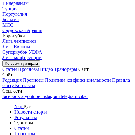
Нидерланды
Турция
Португалия
Бельгия
МЛС
Саудовская Аравия
Еврокубки
Лига чемпионов
Лига Европы
Суперкубок УЕФА
Лига конференций
Ко всем турнирам
Статьи
Прогнозы
Видео
Трансферы
Сайт
Сайт
Редакция
Прогнозы
Политика конфиденциальности
Правила
сайту
Контакты
Соц. сети
facebook
x
youtube
instagram
telegram
viber
Укр
Рус
Новости спорта
Результаты
Турниры
Статьи
Прогнозы