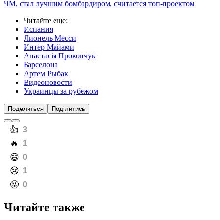
ЧМ, стал лучшим бомбардиром, считается топ-проектом
Читайте еще
:
Испания
Лионель Месси
Интер Майами
Анастасія Прокопчук
Барселона
Артем Рыбак
Видеоновости
Украинцы за рубежом
Поделиться
Поділитись
️👍
3
️🔥
1
️😄
0
️😢
1
️🤬
0
Читайте также