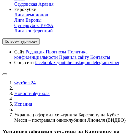
Саудовская Аравия
Еврокубки
Лига чемпионов
Лига Европы
Суперкубок УЕФА
Лига конференций
Ко всем турнирам
Сайт
Редакция
Прогнозы
Политика
конфиденциальности
Правила сайту
Контакты
Соц. сети
facebook
x
youtube
instagram
telegram
viber
Футбол 24
Новости футбола
Испания
Украинец оформил хет-трик за Барселону на Кубке
Месси – пострадали одноклубники Лионеля (ВИДЕО)
Украинец оформил хет-трик за Барселону на