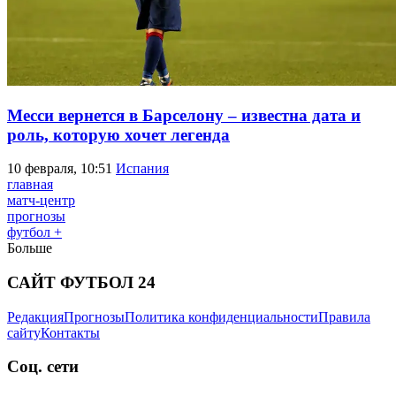
Месси вернется в Барселону – известна дата и
роль, которую хочет легенда
10 февраля, 10:51
Испания
главная
матч-центр
прогнозы
футбол +
Больше
САЙТ ФУТБОЛ 24
Редакция
Прогнозы
Политика конфиденциальности
Правила
сайту
Контакты
Соц. сети