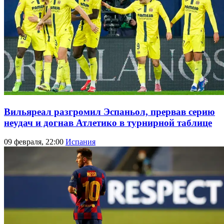
Вильяреал разгромил Эспаньол, прервав серию
неудач и догнав Атлетико в турнирной таблице
09 февраля, 22:00
Испания