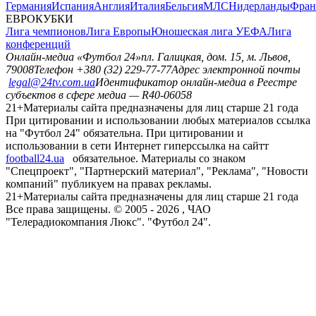
Германия
Испания
Англия
Италия
Бельгия
МЛС
Нидерланды
Фран
ЕВРОКУБКИ
Лига чемпионов
Лига Европы
Юношеская лига УЕФА
Лига
конференций
Онлайн-медиа «Футбол 24»
пл. Галицкая, дом. 15, м. Львов,
79008
Телефон +380 (32) 229-77-77
Адрес электронной почты
legal@24tv.com.ua
Идентификатор онлайн-медиа в Реестре
субъектов в сфере медиа — R40-06058
21+
Материалы сайта предназначены для лиц старше 21 года
При цитировании и использовании любых материалов ссылка
на "Футбол 24" обязательна. При цитировании и
использовании в сети Интернет гиперссылка на сайтт
football24.ua
обязательное. Материалы со знаком
"Спецпроект", "Партнерский материал", "Реклама", "Новости
компаний" публикуем на правах рекламы.
21+
Материалы сайта предназначены для лиц старше 21 года
Все права защищены. © 2005 -
2026
, ЧАО
"Телерадиокомпания Люкс". "Футбол 24".