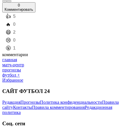
0
Комментировать
️👍
5
️🔥
0
️😄
2
️😢
0
️🤬
1
комментарии
главная
матч-центр
прогнозы
футбол +
Избранное
САЙТ ФУТБОЛ 24
Редакция
Прогнозы
Политика конфиденциальности
Правила
сайту
Контакты
Правила комментирования
Редакционная
политика
Соц. сети