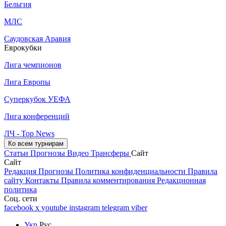
Бельгия
МЛС
Саудовская Аравия
Еврокубки
Лига чемпионов
Лига Европы
Суперкубок УЕФА
Лига конференций
ЛЧ - Top News
Ко всем турнирам
Статьи
Прогнозы
Видео
Трансферы
Сайт
Сайт
Редакция
Прогнозы
Политика конфиденциальности
Правила
сайту
Контакты
Правила комментирования
Редакционная
политика
Соц. сети
facebook
x
youtube
instagram
telegram
viber
Укр
Рус