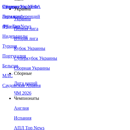
Сборная Украины
Италия
Суперкубок УЕФА
Украина
Германия
Лига конференций
Украина
Франция
ЛЧ - Top News
Первая лига
Нидерланды
Вторая лига
Турция
Кубок Украины
Португалия
Суперкубок Украины
Бельгия
Сборная Украины
Сборные
МЛС
Лига наций
Саудовская Аравия
ЧМ 2026
Чемпионаты
Англия
Испания
АПЛ Top News