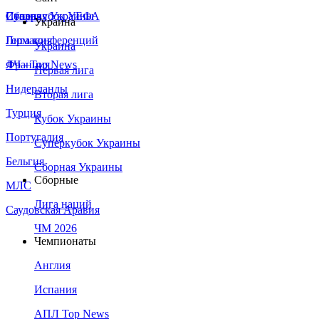
Сборная Украины
Италия
Суперкубок УЕФА
Украина
Германия
Лига конференций
Украина
Франция
ЛЧ - Top News
Первая лига
Нидерланды
Вторая лига
Турция
Кубок Украины
Португалия
Суперкубок Украины
Бельгия
Сборная Украины
Сборные
МЛС
Лига наций
Саудовская Аравия
ЧМ 2026
Чемпионаты
Англия
Испания
АПЛ Top News