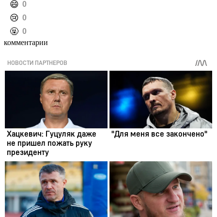
️😄
0
️😢
0
️🤬
0
комментарии