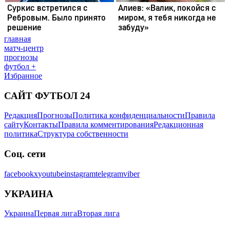
главная
матч-центр
прогнозы
футбол +
Избранное
САЙТ ФУТБОЛ 24
Редакция
Прогнозы
Политика конфиденциальности
Правила
сайту
Контакты
Правила комментирования
Редакционная
политика
Структура собственности
Соц. сети
facebook
x
youtube
instagram
telegram
viber
УКРАИНА
Украина
Первая лига
Вторая лига