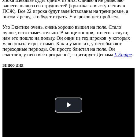
Люка Шевалье будет одним из них. Однако я не разделяю
вашего анализа его трудностей (критика за выступления в
ПСЖ). Все 22 игрока будут задействованы на тренировке, а
потом я решу, кто будет играть. У игроков нет проблем.
Уго Экитике очень, очень хорошо вышел на поле. Стало
лучше, и это замечательно. В конце концов, это его заслуга;
нам это пошло на пользу. Он один из тех игроков, у которых
мало опыта игры с нами. Как и у многих, у него бывают
переходные периоды. Он просто блистал на поле. Он
счастлив, у него все прекрасно", – цитирует Дешама
L'Equipe
.
видео дня
Play
Video