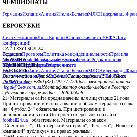
ЧЕМПИОНАТЫ
Германия
Испания
Англия
Италия
Бельгия
МЛС
Нидерланды
Фран
ЕВРОКУБКИ
Лига чемпионов
Лига Европы
Юношеская лига УЕФА
Лига
конференций
САЙТ ФУТБОЛ 24
Редакция
Соц. сети
Прогнозы
Политика конфиденциальности
Правила
сайту
facebook
УКРАИНА
Контакты
x
youtube
Правила комментирования
instagram
telegram
viber
Редакционная
политика
Украина
ЧЕМПИОНАТЫ
Первая лига
Структура собственности
Вторая лига
Германия
ЕВРОКУБКИ
Испания
Англия
Италия
Бельгия
МЛС
Нидерланды
Фран
Лига чемпионов
Онлайн-медиа «Футбол 24»
Лига Европы
пл. Галицкая, дом. 15, м. Львов,
Юношеская лига УЕФА
Лига
конференций
79008
Телефон +380 (32) 229-77-77
Адрес электронной почты
legal@24tv.com.ua
Идентификатор онлайн-медиа в Реестре
субъектов в сфере медиа — R40-06058
21+
Материалы сайта предназначены для лиц старше 21 года
При цитировании и использовании любых материалов ссылка
на "Футбол 24" обязательна. При цитировании и
использовании в сети Интернет гиперссылка на сайтт
football24.ua
обязательное. Материалы со знаком
"Спецпроект", "Партнерский материал", "Реклама", "Новости
компаний" публикуем на правах рекламы.
21+
Материалы сайта предназначены для лиц старше 21 года