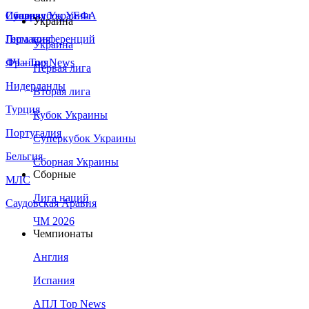
Сборная Украины
Италия
Суперкубок УЕФА
Украина
Германия
Лига конференций
Украина
Франция
ЛЧ - Top News
Первая лига
Нидерланды
Вторая лига
Турция
Кубок Украины
Португалия
Суперкубок Украины
Бельгия
Сборная Украины
Сборные
МЛС
Лига наций
Саудовская Аравия
ЧМ 2026
Чемпионаты
Англия
Испания
АПЛ Top News