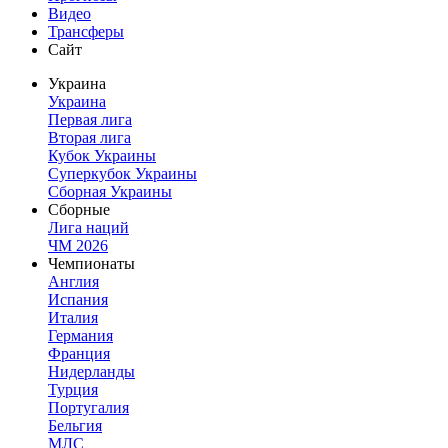
Видео
Трансферы
Сайт
Украина
Украина
Первая лига
Вторая лига
Кубок Украины
Суперкубок Украины
Сборная Украины
Сборные
Лига наций
ЧМ 2026
Чемпионаты
Англия
Испания
Италия
Германия
Франция
Нидерланды
Турция
Португалия
Бельгия
МЛС