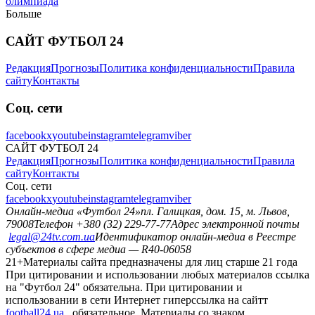
олимпиада
Больше
САЙТ ФУТБОЛ 24
Редакция
Прогнозы
Политика конфиденциальности
Правила
сайту
Контакты
Соц. сети
facebook
x
youtube
instagram
telegram
viber
САЙТ ФУТБОЛ 24
Редакция
Прогнозы
Политика конфиденциальности
Правила
сайту
Контакты
Соц. сети
facebook
x
youtube
instagram
telegram
viber
Онлайн-медиа «Футбол 24»
пл. Галицкая, дом. 15, м. Львов,
79008
Телефон +380 (32) 229-77-77
Адрес электронной почты
legal@24tv.com.ua
Идентификатор онлайн-медиа в Реестре
субъектов в сфере медиа — R40-06058
21+
Материалы сайта предназначены для лиц старше 21 года
При цитировании и использовании любых материалов ссылка
на "Футбол 24" обязательна. При цитировании и
использовании в сети Интернет гиперссылка на сайтт
football24.ua
обязательное. Материалы со знаком