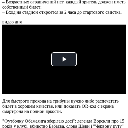
– Возрастных ограничений нет, каждый зритель должен иметь
собственный билет;
– Вход на стадион откроется за 2 часа до стартового свистка.
видео дня
Play
Video
Для быстрого прохода на трибуны нужно либо распечатать
билет в хорошем качестве, или показать QR-код с экрана
смартфона на полной яркости.
"Футболку Обамеянга зберігаю досі": легенда Ворскли про 15
років у клубі, вбивство Бабаєва, слова Шеви і "Червону руту"