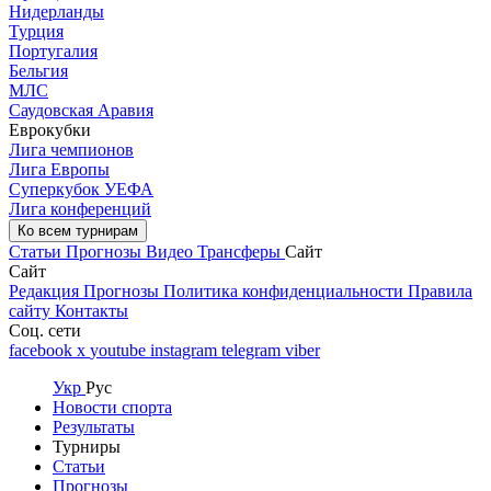
Нидерланды
Турция
Португалия
Бельгия
МЛС
Саудовская Аравия
Еврокубки
Лига чемпионов
Лига Европы
Суперкубок УЕФА
Лига конференций
Ко всем турнирам
Статьи
Прогнозы
Видео
Трансферы
Сайт
Сайт
Редакция
Прогнозы
Политика конфиденциальности
Правила
сайту
Контакты
Соц. сети
facebook
x
youtube
instagram
telegram
viber
Укр
Рус
Новости спорта
Результаты
Турниры
Статьи
Прогнозы