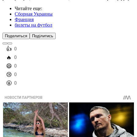
Читайте еще
:
Сборная Украины
Франция
билеты на футбол
Поделиться
Поділитись
️👍
0
️🔥
0
️😄
0
️😢
0
️🤬
0