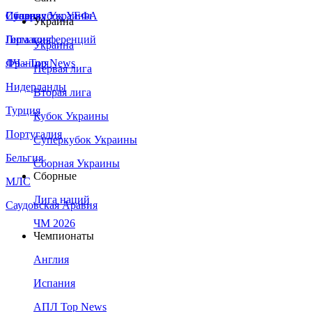
Сборная Украины
Италия
Суперкубок УЕФА
Украина
Германия
Лига конференций
Украина
Франция
ЛЧ - Top News
Первая лига
Нидерланды
Вторая лига
Турция
Кубок Украины
Португалия
Суперкубок Украины
Бельгия
Сборная Украины
Сборные
МЛС
Лига наций
Саудовская Аравия
ЧМ 2026
Чемпионаты
Англия
Испания
АПЛ Top News