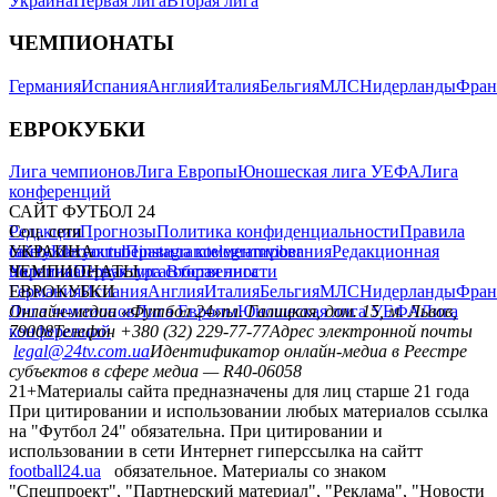
Украина
Первая лига
Вторая лига
ЧЕМПИОНАТЫ
Германия
Испания
Англия
Италия
Бельгия
МЛС
Нидерланды
Фран
ЕВРОКУБКИ
Лига чемпионов
Лига Европы
Юношеская лига УЕФА
Лига
конференций
САЙТ ФУТБОЛ 24
Редакция
Соц. сети
Прогнозы
Политика конфиденциальности
Правила
сайту
facebook
УКРАИНА
Контакты
x
youtube
Правила комментирования
instagram
telegram
viber
Редакционная
политика
Украина
ЧЕМПИОНАТЫ
Первая лига
Структура собственности
Вторая лига
Германия
ЕВРОКУБКИ
Испания
Англия
Италия
Бельгия
МЛС
Нидерланды
Фран
Лига чемпионов
Онлайн-медиа «Футбол 24»
Лига Европы
пл. Галицкая, дом. 15, м. Львов,
Юношеская лига УЕФА
Лига
конференций
79008
Телефон +380 (32) 229-77-77
Адрес электронной почты
legal@24tv.com.ua
Идентификатор онлайн-медиа в Реестре
субъектов в сфере медиа — R40-06058
21+
Материалы сайта предназначены для лиц старше 21 года
При цитировании и использовании любых материалов ссылка
на "Футбол 24" обязательна. При цитировании и
использовании в сети Интернет гиперссылка на сайтт
football24.ua
обязательное. Материалы со знаком
"Спецпроект", "Партнерский материал", "Реклама", "Новости