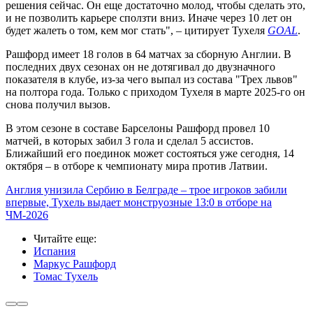
решения сейчас. Он еще достаточно молод, чтобы сделать это,
и не позволить карьере сползти вниз. Иначе через 10 лет он
будет жалеть о том, кем мог стать", – цитирует Тухеля
GOAL
.
Рашфорд имеет 18 голов в 64 матчах за сборную Англии. В
последних двух сезонах он не дотягивал до двузначного
показателя в клубе, из-за чего выпал из состава "Трех львов"
на полтора года. Только с приходом Тухеля в марте 2025-го он
снова получил вызов.
В этом сезоне в составе Барселоны Рашфорд провел 10
матчей, в которых забил 3 гола и сделал 5 ассистов.
Ближайший его поединок может состояться уже сегодня, 14
октября – в отборе к чемпионату мира против Латвии.
Англия унизила Сербию в Белграде – трое игроков забили
впервые, Тухель выдает монструозные 13:0 в отборе на
ЧМ-2026
Читайте еще
:
Испания
Маркус Рашфорд
Томас Тухель