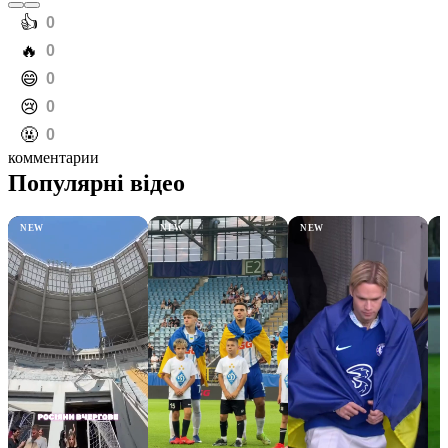
️👍
0
️🔥
0
️😄
0
️😢
0
️🤬
0
комментарии