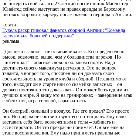
не потерять свой талант. 27-летний воспитанник Манчестер
Юнайтед сейчас выступает на правах аренды за Барселону,
пытаясь возродить карьеру после тяжелого периода в Англии.
кстати
Тухель раскритиковал фанатов сборной Англии: "Команда
заслуживала большей поддержки"
реклама
"Для него главное – не останавливаться. Его предел очень
высок, возможно, выше, чем у большинства игроков. Но
"потенциал" – опасное слово в большом спорте. Надо
достигать своего максимума регулярно. Это не вопрос
таланта, а вопрос того, способен ли он доказать свою
состоятельность на уровне клуба и сборной. Независимо от
того, выходит он в старте или со скамейки запасных – он
должен постоянно это доказывать. Он может быть одним из
лучших в мире. Я вижу это на тренировках – завершение атак
с обеих ног, игра головой, взрывчатость.
Он быстрый, сильный в воздухе. Где его предел? Его просто
нет. Но цифры не соответствуют его потенциалу. Ему надо
заставить себя быть вовлеченным в голы – забивать и
ассистировать. Он это прекрасно понимает. Он все еще на
этапе восстановления. Ему надо принимать правильные