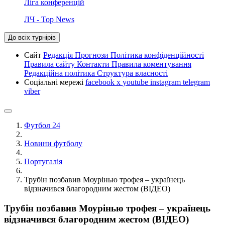
Ліга конференцій
ЛЧ - Top News
До всіх турнірів
Сайт
Редакція
Прогнози
Політика конфіденційності
Правила сайту
Контакти
Правила коментування
Редакційна політика
Структура власності
Соціальні мережі
facebook
x
youtube
instagram
telegram
viber
Футбол 24
Новини футболу
Португалія
Трубін позбавив Моурінью трофея – українець
відзначився благородним жестом (ВІДЕО)
Трубін позбавив Моурінью трофея – українець
відзначився благородним жестом (ВІДЕО)