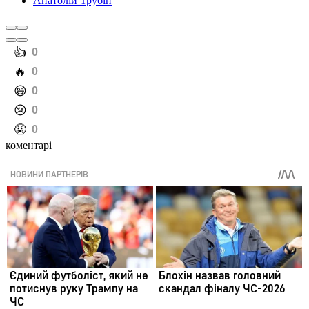
Анатолій Трубін
️👍
0
️🔥
0
️😄
0
️😢
0
️🤬
0
коментарі