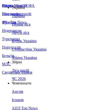
Збірна України
Італія
Суперкубок УЄФА
Україна
Німеччина
Ліга конференцій
Україна
Франція
ЛЧ - Top News
Перша ліга
Нідерланди
Друга ліга
Туреччина
Кубок України
Португалія
Суперкубок України
Бельгія
Збірна України
Збірні
МЛС
Ліга націй
Саудівська Аравія
ЧС 2026
Чемпіонати
Англія
Іспанія
АПЛ Top News