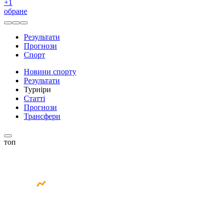
+
1
обране
Результати
Прогнози
Спорт
Новини спорту
Результати
Турніри
Статті
Прогнози
Трансфери
топ