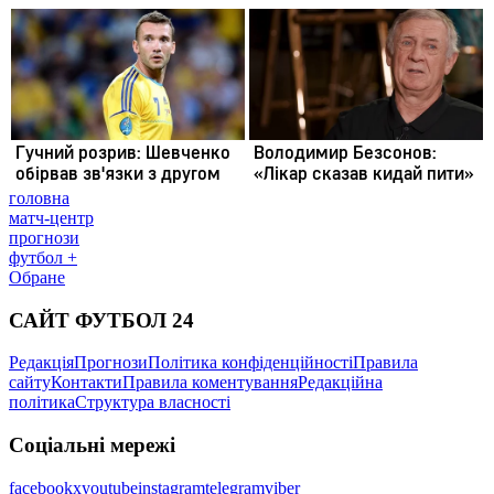
головна
матч-центр
прогнози
футбол +
Обране
САЙТ ФУТБОЛ 24
Редакція
Прогнози
Політика конфіденційності
Правила
сайту
Контакти
Правила коментування
Редакційна
політика
Структура власності
Соціальні мережі
facebook
x
youtube
instagram
telegram
viber