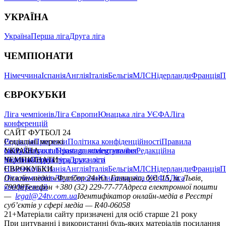
УКРАЇНА
Україна
Перша ліга
Друга ліга
ЧЕМПІОНАТИ
Німеччина
Іспанія
Англія
Італія
Бельгія
МЛС
Нідерланди
Франція
П
ЄВРОКУБКИ
Ліга чемпіонів
Ліга Європи
Юнацька ліга УЄФА
Ліга
конференцій
САЙТ ФУТБОЛ 24
Редакція
Соціальні мережі
Прогнози
Політика конфіденційності
Правила
сайту
facebook
УКРАЇНА
Контакти
x
youtube
Правила коментування
instagram
telegram
viber
Редакційна
політика
Україна
ЧЕМПІОНАТИ
Перша ліга
Структура власності
Друга ліга
Німеччина
ЄВРОКУБКИ
Іспанія
Англія
Італія
Бельгія
МЛС
Нідерланди
Франція
П
Ліга чемпіонів
Онлайн-медіа «Футбол 24»
Ліга Європи
Юнацька ліга УЄФА
пл. Галицька, буд. 15, м. Львів,
Ліга
конференцій
79008
Телефон +380 (32) 229-77-77
Адреса електронної пошти
—
legal@24tv.com.ua
Ідентифікатор онлайн-медіа в Реєстрі
суб’єктів у сфері медіа — R40-06058
21+
Матеріали сайту призначені для осіб старше 21 року
При цитуванні і використанні будь-яких матеріалів посилання