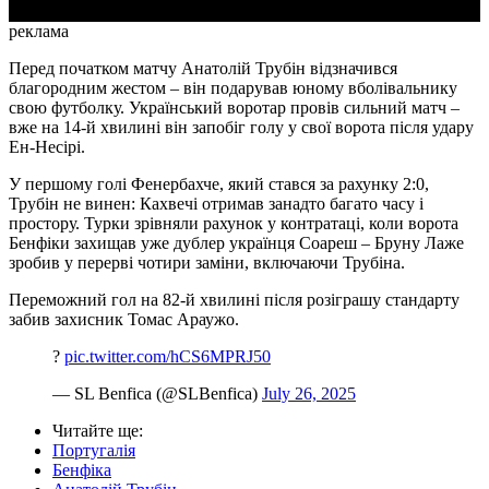
реклама
Перед початком матчу Анатолій Трубін відзначився
благородним жестом – він подарував юному вболівальнику
свою футболку. Український воротар провів сильний матч –
вже на 14-й хвилині він запобіг голу у свої ворота після удару
Ен-Несірі.
У першому голі Фенербахче, який стався за рахунку 2:0,
Трубін не винен: Кахвечі отримав занадто багато часу і
простору. Турки зрівняли рахунок у контратаці, коли ворота
Бенфіки захищав уже дублер українця Соареш – Бруну Лаже
зробив у перерві чотири заміни, включаючи Трубіна.
Переможний гол на 82-й хвилині після розіграшу стандарту
забив захисник Томас Араужо.
?
pic.twitter.com/hCS6MPRJ50
— SL Benfica (@SLBenfica)
July 26, 2025
Читайте ще
:
Португалія
Бенфіка