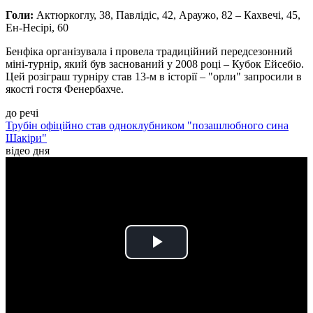
Голи:
Актюркоглу, 38, Павлідіс, 42, Араужо, 82 – Кахвечі, 45,
Ен-Несірі, 60
Бенфіка організувала і провела традиційний передсезонний
міні-турнір, який був заснований у 2008 році – Кубок Ейсебіо.
Цей розіграш турніру став 13-м в історії – "орли" запросили в
якості гостя Фенербахче.
до речі
Трубін офіційно став одноклубником "позашлюбного сина
Шакіри"
відео дня
Play
Video