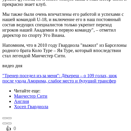
прекрасно знает клуб.
Мы также были очень впечатлены его работой и успехами с
нашей командой U-18, и включение его в наш постоянный
состав ведущих специалистов только укрепит переход
игроков нашей Академии в первую команду", – отметил
директор по спорту Уго Виана.
Напомним, что в 2010 году Гвардиола "выжил" из Барселоны
родного брата Коло Туре – Яя Туре, который впоследствии
стал легендой Манчестер Сити.
видео дня
"Тренер поседел из-за меня": Дёкереш – о 109 голах, шок
после ухода Аморима, слабое место и будущий трансфер
Читайте еще
:
Манчестер Сити
Англия
Хосеп Гвардиола
️👍
0