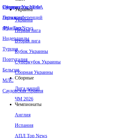
Сборная Украины
Италия
Суперкубок УЕФА
Украина
Германия
Лига конференций
Украина
Франция
ЛЧ - Top News
Первая лига
Нидерланды
Вторая лига
Турция
Кубок Украины
Португалия
Суперкубок Украины
Бельгия
Сборная Украины
Сборные
МЛС
Лига наций
Саудовская Аравия
ЧМ 2026
Чемпионаты
Англия
Испания
АПЛ Top News