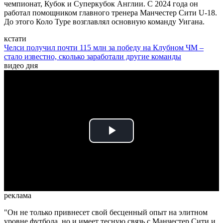
чемпионат, Кубок и Суперкубок Англии. С 2024 года он
работал помощником главного тренера Манчестер Сити U-18.
До этого Коло Туре возглавлял основную команду Уигана.
кстати
Челси получил почти 115 млн за победу на Клубном ЧМ –
стало известно, сколько заработали другие команды
видео дня
Play
Video
реклама
"Он не только привнесет свой бесценный опыт на элитном
уровне футбола, но и имеет тесную связь с Манчестер Сити и