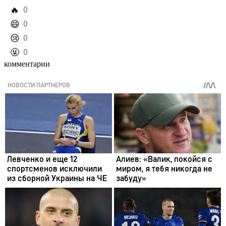
️🔥
0
️😄
0
️😢
0
️🤬
0
комментарии