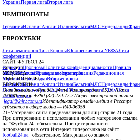
Украина
Первая лига
Вторая лига
ЧЕМПИОНАТЫ
Германия
Испания
Англия
Италия
Бельгия
МЛС
Нидерланды
Фран
ЕВРОКУБКИ
Лига чемпионов
Лига Европы
Юношеская лига УЕФА
Лига
конференций
САЙТ ФУТБОЛ 24
Редакция
Соц. сети
Прогнозы
Политика конфиденциальности
Правила
сайту
facebook
УКРАИНА
Контакты
x
youtube
Правила комментирования
instagram
telegram
viber
Редакционная
политика
Украина
ЧЕМПИОНАТЫ
Первая лига
Структура собственности
Вторая лига
Германия
ЕВРОКУБКИ
Испания
Англия
Италия
Бельгия
МЛС
Нидерланды
Фран
Лига чемпионов
Онлайн-медиа «Футбол 24»
Лига Европы
пл. Галицкая, дом. 15, м. Львов,
Юношеская лига УЕФА
Лига
конференций
79008
Телефон +380 (32) 229-77-77
Адрес электронной почты
legal@24tv.com.ua
Идентификатор онлайн-медиа в Реестре
субъектов в сфере медиа — R40-06058
21+
Материалы сайта предназначены для лиц старше 21 года
При цитировании и использовании любых материалов ссылка
на "Футбол 24" обязательна. При цитировании и
использовании в сети Интернет гиперссылка на сайтт
football24.ua
обязательное. Материалы со знаком