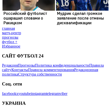
главная
матч-центр
прогнозы
футбол +
Избранное
САЙТ ФУТБОЛ 24
Редакция
Прогнозы
Политика конфиденциальности
Правила
сайту
Контакты
Правила комментирования
Редакционная
политика
Структура собственности
Соц. сети
facebook
x
youtube
instagram
telegram
viber
УКРАИНА