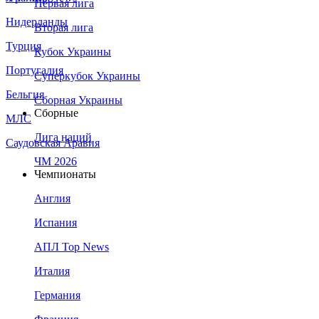
Первая лига
Нидерланды
Вторая лига
Турция
Кубок Украины
Португалия
Суперкубок Украины
Бельгия
Сборная Украины
Сборные
МЛС
Лига наций
Саудовская Аравия
ЧМ 2026
Чемпионаты
Англия
Испания
АПЛ Top News
Италия
Германия