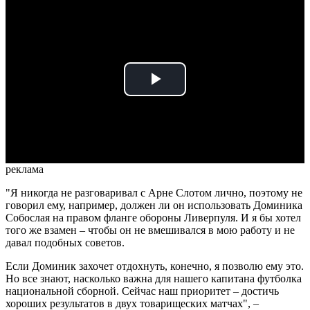
Play
Video
реклама
"Я никогда не разговаривал с Арне Слотом лично, поэтому не
говорил ему, например, должен ли он использовать Доминика
Собослая на правом фланге обороны Ливерпуля. И я бы хотел
того же взамен – чтобы он не вмешивался в мою работу и не
давал подобных советов.
Если Доминик захочет отдохнуть, конечно, я позволю ему это.
Но все знают, насколько важна для нашего капитана футболка
национальной сборной. Сейчас наш приоритет – достичь
хороших результатов в двух товарищеских матчах", –