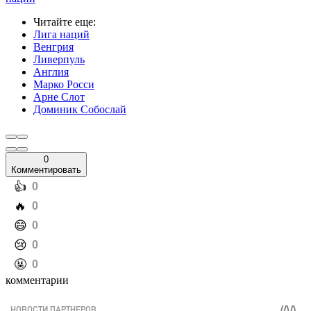
Читайте еще
:
Лига наций
Венгрия
Ливерпуль
Англия
Марко Росси
Арне Слот
Доминик Собослай
0
Комментировать
️👍
0
️🔥
0
️😄
0
️😢
0
️🤬
0
комментарии