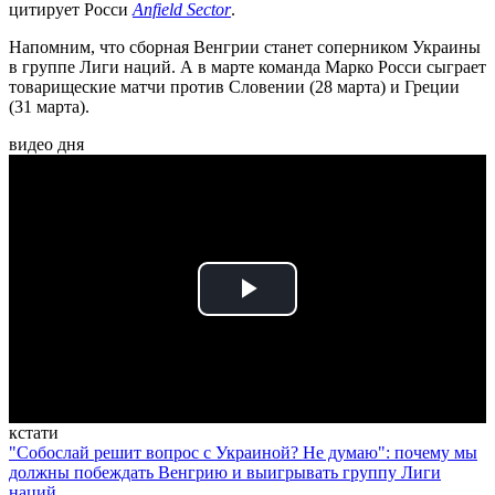
цитирует Росси
Anfield Sector
.
Напомним, что сборная Венгрии станет соперником Украины
в группе Лиги наций. А в марте команда Марко Росси сыграет
товарищеские матчи против Словении (28 марта) и Греции
(31 марта).
видео дня
Play
Video
кстати
"Собослай решит вопрос с Украиной? Не думаю": почему мы
должны побеждать Венгрию и выигрывать группу Лиги
наций