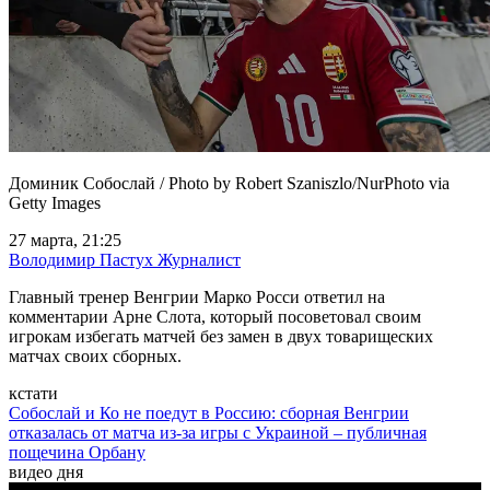
Доминик Собослай / Photo by Robert Szaniszlo/NurPhoto via
Getty Images
27 марта, 21:25
Володимир Пастух
Журналист
Главный тренер Венгрии Марко Росси ответил на
комментарии Арне Слота, который посоветовал своим
игрокам избегать матчей без замен в двух товарищеских
матчах своих сборных.
кстати
Собослай и Ко не поедут в Россию: сборная Венгрии
отказалась от матча из-за игры с Украиной – публичная
пощечина Орбану
видео дня