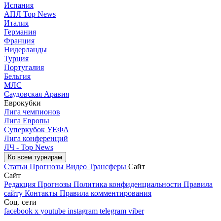
Испания
АПЛ Top News
Италия
Германия
Франция
Нидерланды
Турция
Португалия
Бельгия
МЛС
Саудовская Аравия
Еврокубки
Лига чемпионов
Лига Европы
Суперкубок УЕФА
Лига конференций
ЛЧ - Top News
Ко всем турнирам
Статьи
Прогнозы
Видео
Трансферы
Сайт
Сайт
Редакция
Прогнозы
Политика конфиденциальности
Правила
сайту
Контакты
Правила комментирования
Соц. сети
facebook
x
youtube
instagram
telegram
viber