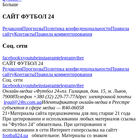
Больше
САЙТ ФУТБОЛ 24
Редакция
Прогнозы
Политика конфиденциальности
Правила
сайту
Контакты
Правила комментирования
Соц. сети
facebook
x
youtube
instagram
telegram
viber
САЙТ ФУТБОЛ 24
Редакция
Прогнозы
Политика конфиденциальности
Правила
сайту
Контакты
Правила комментирования
Соц. сети
facebook
x
youtube
instagram
telegram
viber
Онлайн-медиа «Футбол 24»
пл. Галицкая, дом. 15, м. Львов,
79008
Телефон +380 (32) 229-77-77
Адрес электронной почты
legal@24tv.com.ua
Идентификатор онлайн-медиа в Реестре
субъектов в сфере медиа — R40-06058
21+
Материалы сайта предназначены для лиц старше 21 года
При цитировании и использовании любых материалов ссылка
на "Футбол 24" обязательна. При цитировании и
использовании в сети Интернет гиперссылка на сайтт
football24.ua
обязательное. Материалы со знаком