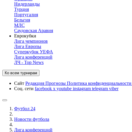
Нидерланды
Турция
Португалия
Бельгия
МЛС
Саудовская Аравия
Еврокубки
Лига чемпионов
Лига Европы
Суперкубок УЕФА
Лига конференций
ЛЧ - Top News
Ко всем турнирам
Сайт
Редакция
Прогнозы
Политика конфиденциальност
Соц. сети
facebook
x
youtube
instagram
telegram
viber
Футбол 24
Новости футбола
Лига конференций