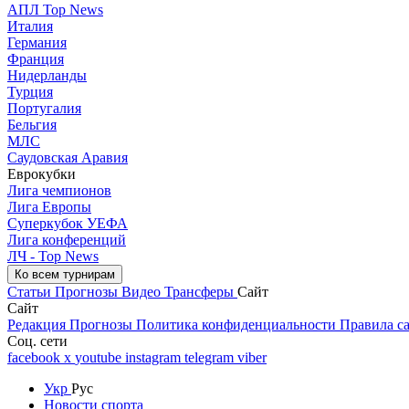
АПЛ Top News
Италия
Германия
Франция
Нидерланды
Турция
Португалия
Бельгия
МЛС
Саудовская Аравия
Еврокубки
Лига чемпионов
Лига Европы
Суперкубок УЕФА
Лига конференций
ЛЧ - Top News
Ко всем турнирам
Статьи
Прогнозы
Видео
Трансферы
Сайт
Сайт
Редакция
Прогнозы
Политика конфиденциальности
Правила с
Соц. сети
facebook
x
youtube
instagram
telegram
viber
Укр
Рус
Новости спорта