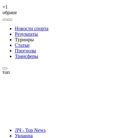
+
1
обране
Новости спорта
Результаты
Турниры
Статьи
Прогнозы
Трансферы
топ
ЛЧ - Top News
Украина