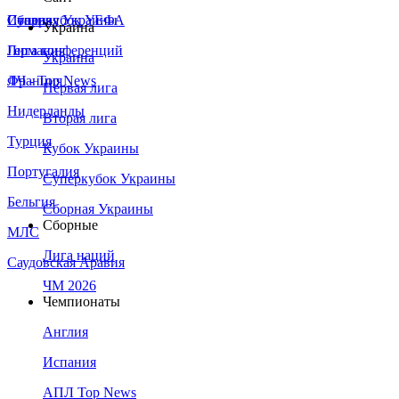
Сборная Украины
Италия
Суперкубок УЕФА
Украина
Германия
Лига конференций
Украина
Франция
ЛЧ - Top News
Первая лига
Нидерланды
Вторая лига
Турция
Кубок Украины
Португалия
Суперкубок Украины
Бельгия
Сборная Украины
Сборные
МЛС
Лига наций
Саудовская Аравия
ЧМ 2026
Чемпионаты
Англия
Испания
АПЛ Top News