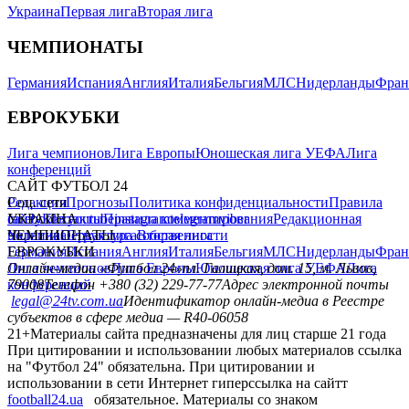
Украина
Первая лига
Вторая лига
ЧЕМПИОНАТЫ
Германия
Испания
Англия
Италия
Бельгия
МЛС
Нидерланды
Фран
ЕВРОКУБКИ
Лига чемпионов
Лига Европы
Юношеская лига УЕФА
Лига
конференций
САЙТ ФУТБОЛ 24
Редакция
Соц. сети
Прогнозы
Политика конфиденциальности
Правила
сайту
facebook
УКРАИНА
Контакты
x
youtube
Правила комментирования
instagram
telegram
viber
Редакционная
политика
Украина
ЧЕМПИОНАТЫ
Первая лига
Структура собственности
Вторая лига
Германия
ЕВРОКУБКИ
Испания
Англия
Италия
Бельгия
МЛС
Нидерланды
Фран
Лига чемпионов
Онлайн-медиа «Футбол 24»
Лига Европы
пл. Галицкая, дом. 15, м. Львов,
Юношеская лига УЕФА
Лига
конференций
79008
Телефон +380 (32) 229-77-77
Адрес электронной почты
legal@24tv.com.ua
Идентификатор онлайн-медиа в Реестре
субъектов в сфере медиа — R40-06058
21+
Материалы сайта предназначены для лиц старше 21 года
При цитировании и использовании любых материалов ссылка
на "Футбол 24" обязательна. При цитировании и
использовании в сети Интернет гиперссылка на сайтт
football24.ua
обязательное. Материалы со знаком