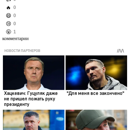
️🔥
0
️😄
0
️😢
0
️🤬
1
комментарии