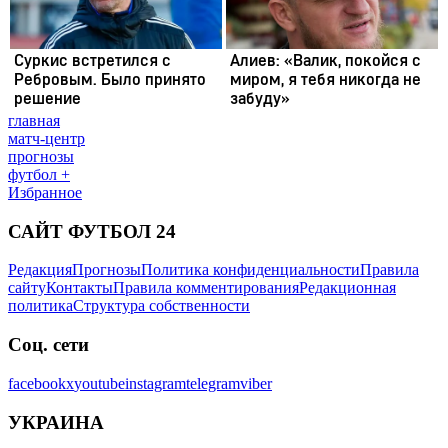
главная
матч-центр
прогнозы
футбол +
Избранное
САЙТ ФУТБОЛ 24
Редакция
Прогнозы
Политика конфиденциальности
Правила
сайту
Контакты
Правила комментирования
Редакционная
политика
Структура собственности
Соц. сети
facebook
x
youtube
instagram
telegram
viber
УКРАИНА