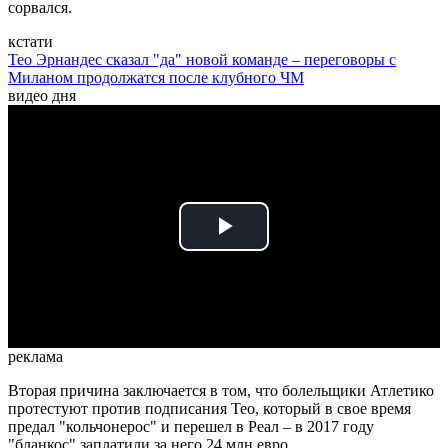
сорвался.
кстати
Тео Эрнандес сказал "да" новой команде – переговоры с
Миланом продолжатся после клубного ЧМ
видео дня
Play
Video
реклама
Вторая причина заключается в том, что болельщики Атлетико
протестуют против подписания Тео, который в свое время
предал "кольчонерос" и перешел в Реал – в 2017 году
"бланкос" заплатили за него 24 млн евро.