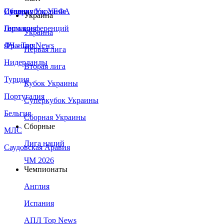
Сборная Украины
Италия
Суперкубок УЕФА
Украина
Германия
Лига конференций
Украина
Франция
ЛЧ - Top News
Первая лига
Нидерланды
Вторая лига
Турция
Кубок Украины
Португалия
Суперкубок Украины
Бельгия
Сборная Украины
Сборные
МЛС
Лига наций
Саудовская Аравия
ЧМ 2026
Чемпионаты
Англия
Испания
АПЛ Top News