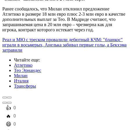
Ранее сообщалось, что Милан отклонил предложение
Атлетико в размере 18 млн евро плюс 2-3 млн евро в качестве
дополнительных выплат за Тео. В Мадриде считают, что
запрашиваемая цена в 20 млн евро – чрезмерна как для
игрока, контракт которого истекает через год.
Реал и МЮ с треском провалили дебютный КЧМ: "бланкос"
играли в восьмерых, Анелька забивал первые голы, а Бекхэма
затравили
Читайте еще
:
Атлетико
Тео Эрнандес
Милан
Италия
Трансферы
️👍
0
️🔥
0
️😄
0