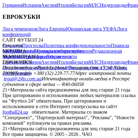
Германия
Испания
Англия
Италия
Бельгия
МЛС
Нидерланды
Фран
ЕВРОКУБКИ
Лига чемпионов
Лига Европы
Юношеская лига УЕФА
Лига
конференций
САЙТ ФУТБОЛ 24
Редакция
Соц. сети
Прогнозы
Политика конфиденциальности
Правила
сайту
facebook
УКРАИНА
Контакты
x
youtube
Правила комментирования
instagram
telegram
viber
Редакционная
политика
Украина
ЧЕМПИОНАТЫ
Первая лига
Структура собственности
Вторая лига
Германия
ЕВРОКУБКИ
Испания
Англия
Италия
Бельгия
МЛС
Нидерланды
Фран
Лига чемпионов
Онлайн-медиа «Футбол 24»
Лига Европы
пл. Галицкая, дом. 15, м. Львов,
Юношеская лига УЕФА
Лига
конференций
79008
Телефон +380 (32) 229-77-77
Адрес электронной почты
legal@24tv.com.ua
Идентификатор онлайн-медиа в Реестре
субъектов в сфере медиа — R40-06058
21+
Материалы сайта предназначены для лиц старше 21 года
При цитировании и использовании любых материалов ссылка
на "Футбол 24" обязательна. При цитировании и
использовании в сети Интернет гиперссылка на сайтт
football24.ua
обязательное. Материалы со знаком
"Спецпроект", "Партнерский материал", "Реклама", "Новости
компаний" публикуем на правах рекламы.
21+
Материалы сайта предназначены для лиц старше 21 года
Все права защищены. © 2005 -
2026
, ЧАО