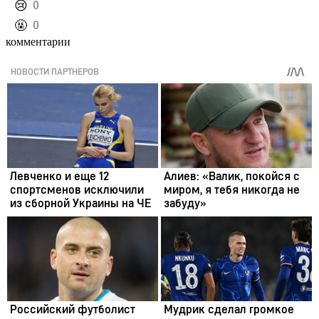
️😢
0
️🤬
0
комментарии