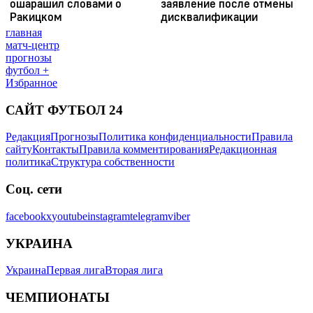
главная
матч-центр
прогнозы
футбол +
Избранное
САЙТ ФУТБОЛ 24
Редакция
Прогнозы
Политика конфиденциальности
Правила
сайту
Контакты
Правила комментирования
Редакционная
политика
Структура собственности
Соц. сети
facebook
x
youtube
instagram
telegram
viber
УКРАИНА
Украина
Первая лига
Вторая лига
ЧЕМПИОНАТЫ