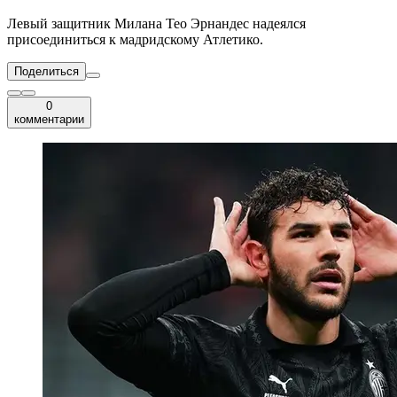
Левый защитник Милана Тео Эрнандес надеялся
присоединиться к мадридскому Атлетико.
Поделиться
0
комментарии