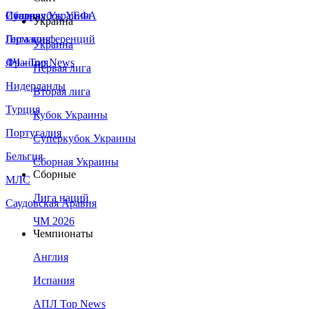
Сборная Украины
Италия
Суперкубок УЕФА
Украина
Германия
Лига конференций
Украина
Франция
ЛЧ - Top News
Первая лига
Нидерланды
Вторая лига
Турция
Кубок Украины
Португалия
Суперкубок Украины
Бельгия
Сборная Украины
Сборные
МЛС
Лига наций
Саудовская Аравия
ЧМ 2026
Чемпионаты
Англия
Испания
АПЛ Top News