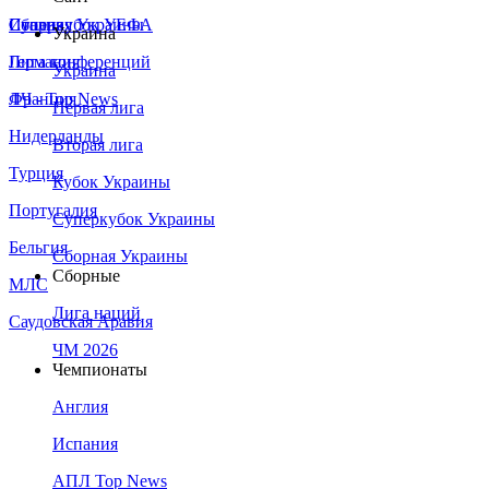
Сборная Украины
Италия
Суперкубок УЕФА
Украина
Германия
Лига конференций
Украина
Франция
ЛЧ - Top News
Первая лига
Нидерланды
Вторая лига
Турция
Кубок Украины
Португалия
Суперкубок Украины
Бельгия
Сборная Украины
Сборные
МЛС
Лига наций
Саудовская Аравия
ЧМ 2026
Чемпионаты
Англия
Испания
АПЛ Top News