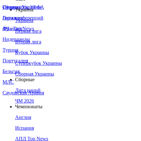
Сборная Украины
Италия
Суперкубок УЕФА
Украина
Германия
Лига конференций
Украина
Франция
ЛЧ - Top News
Первая лига
Нидерланды
Вторая лига
Турция
Кубок Украины
Португалия
Суперкубок Украины
Бельгия
Сборная Украины
Сборные
МЛС
Лига наций
Саудовская Аравия
ЧМ 2026
Чемпионаты
Англия
Испания
АПЛ Top News