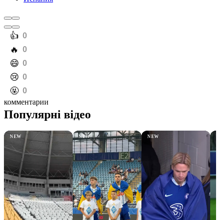
️👍
0
️🔥
0
️😄
0
️😢
0
️🤬
0
комментарии