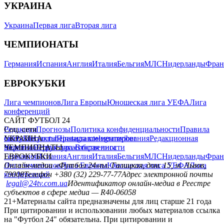
УКРАИНА
Украина
Первая лига
Вторая лига
ЧЕМПИОНАТЫ
Германия
Испания
Англия
Италия
Бельгия
МЛС
Нидерланды
Фран
ЕВРОКУБКИ
Лига чемпионов
Лига Европы
Юношеская лига УЕФА
Лига
конференций
САЙТ ФУТБОЛ 24
Редакция
Соц. сети
Прогнозы
Политика конфиденциальности
Правила
сайту
facebook
УКРАИНА
Контакты
x
youtube
Правила комментирования
instagram
telegram
viber
Редакционная
политика
Украина
ЧЕМПИОНАТЫ
Первая лига
Структура собственности
Вторая лига
Германия
ЕВРОКУБКИ
Испания
Англия
Италия
Бельгия
МЛС
Нидерланды
Фран
Лига чемпионов
Онлайн-медиа «Футбол 24»
Лига Европы
пл. Галицкая, дом. 15, м. Львов,
Юношеская лига УЕФА
Лига
конференций
79008
Телефон +380 (32) 229-77-77
Адрес электронной почты
legal@24tv.com.ua
Идентификатор онлайн-медиа в Реестре
субъектов в сфере медиа — R40-06058
21+
Материалы сайта предназначены для лиц старше 21 года
При цитировании и использовании любых материалов ссылка
на "Футбол 24" обязательна. При цитировании и