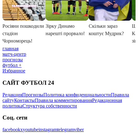
главная
матч-центр
прогнозы
футбол +
Избранное
САЙТ ФУТБОЛ 24
Редакция
Прогнозы
Политика конфиденциальности
Правила
сайту
Контакты
Правила комментирования
Редакционная
политика
Структура собственности
Соц. сети
facebook
x
youtube
instagram
telegram
viber