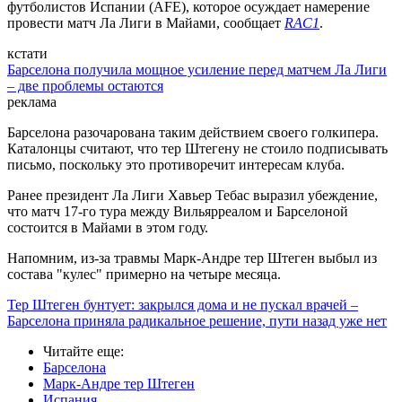
футболистов Испании (AFE), которое осуждает намерение
провести матч Ла Лиги в Майами, сообщает
RAC1
.
кстати
Барселона получила мощное усиление перед матчем Ла Лиги
– две проблемы остаются
реклама
Барселона разочарована таким действием своего голкипера.
Каталонцы считают, что тер Штегену не стоило подписывать
письмо, поскольку это противоречит интересам клуба.
Ранее президент Ла Лиги Хавьер Тебас выразил убеждение,
что матч 17-го тура между Вильярреалом и Барселоной
состоится в Майами в этом году.
Напомним, из-за травмы Марк-Андре тер Штеген выбыл из
состава "кулес" примерно на четыре месяца.
Тер Штеген бунтует: закрылся дома и не пускал врачей –
Барселона приняла радикальное решение, пути назад уже нет
Читайте еще
:
Барселона
Марк-Андре тер Штеген
Испания