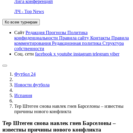
Лига конференций
ЛЧ - Top News
Ко всем турнирам
Сайт
Редакция
Прогнозы
Политика
конфиденциальности
Правила сайту
Контакты
Правила
комментирования
Редакционная политика
Структура
собственности
Соц. сети
facebook
x
youtube
instagram
telegram
viber
Футбол 24
Новости футбола
Испания
Тер Штеген снова навлек гнев Барселоны – известны
причины нового конфликта
Тер Штеген снова навлек гнев Барселоны –
известны причины нового конфликта