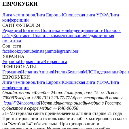
ЕВРОКУБКИ
Лига чемпионов
Лига Европы
Юношеская лига УЕФА
Лига
конференций
САЙТ ФУТБОЛ 24
Редакция
Прогнозы
Политика конфиденциальности
Правила
сайту
Контакты
Правила комментирования
Редакционная
политика
Соц. сети
facebook
x
youtube
instagram
telegram
viber
УКРАИНА
Украина
Первая лига
Вторая лига
ЧЕМПИОНАТЫ
Германия
Испания
Англия
Италия
Бельгия
МЛС
Нидерланды
Фран
ЕВРОКУБКИ
Лига чемпионов
Лига Европы
Юношеская лига УЕФА
Лига
конференций
Онлайн-медиа «Футбол 24»
пл. Галицкая, дом. 15, м. Львов,
79008
Телефон +380 (32) 229-77-77
Адрес электронной почты
legal@24tv.com.ua
Идентификатор онлайн-медиа в Реестре
субъектов в сфере медиа — R40-06058
21+
Материалы сайта предназначены для лиц старше 21 года
При цитировании и использовании любых материалов ссылка
на "Футбол 24" обязательна. При цитировании и
использовании в сети Интернет гиперссылка на сайтт