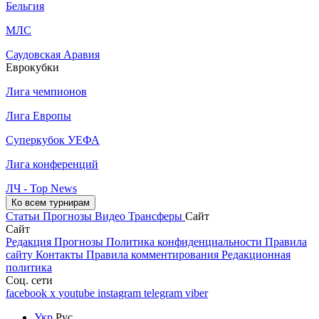
Бельгия
МЛС
Саудовская Аравия
Еврокубки
Лига чемпионов
Лига Европы
Суперкубок УЕФА
Лига конференций
ЛЧ - Top News
Ко всем турнирам
Статьи
Прогнозы
Видео
Трансферы
Сайт
Сайт
Редакция
Прогнозы
Политика конфиденциальности
Правила
сайту
Контакты
Правила комментирования
Редакционная
политика
Соц. сети
facebook
x
youtube
instagram
telegram
viber
Укр
Рус