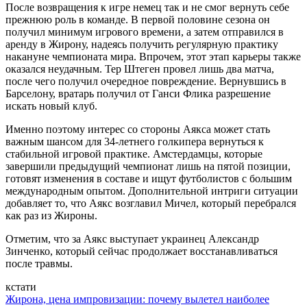
После возвращения к игре немец так и не смог вернуть себе
прежнюю роль в команде. В первой половине сезона он
получил минимум игрового времени, а затем отправился в
аренду в Жирону, надеясь получить регулярную практику
накануне чемпионата мира. Впрочем, этот этап карьеры также
оказался неудачным. Тер Штеген провел лишь два матча,
после чего получил очередное повреждение. Вернувшись в
Барселону, вратарь получил от Ганси Флика разрешение
искать новый клуб.
Именно поэтому интерес со стороны Аякса может стать
важным шансом для 34-летнего голкипера вернуться к
стабильной игровой практике. Амстердамцы, которые
завершили предыдущий чемпионат лишь на пятой позиции,
готовят изменения в составе и ищут футболистов с большим
международным опытом. Дополнительной интриги ситуации
добавляет то, что Аякс возглавил Мичел, который перебрался
как раз из Жироны.
Отметим, что за Аякс выступает украинец Александр
Зинченко, который сейчас продолжает восстанавливаться
после травмы.
кстати
Жирона, цена импровизации: почему вылетел наиболее