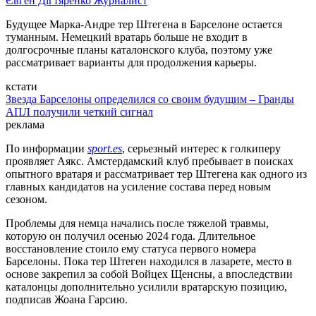
Євген Дігтяренко
Журналист
Будущее Марка-Андре тер Штегена в Барселоне остается
туманным. Немецкий вратарь больше не входит в
долгосрочные планы каталонского клуба, поэтому уже
рассматривает варианты для продолжения карьеры.
кстати
Звезда Барселоны определился со своим будущим – Гранды
АПЛ получили четкий сигнал
реклама
По информации
sport.es
, серьезный интерес к голкиперу
проявляет Аякс. Амстердамский клуб пребывает в поисках
опытного вратаря и рассматривает тер Штегена как одного из
главных кандидатов на усиление состава перед новым
сезоном.
Проблемы для немца начались после тяжелой травмы,
которую он получил осенью 2024 года. Длительное
восстановление стоило ему статуса первого номера
Барселоны. Пока тер Штеген находился в лазарете, место в
основе закрепил за собой Войцех Щенсны, а впоследствии
каталонцы дополнительно усилили вратарскую позицию,
подписав Жоана Гарсию.