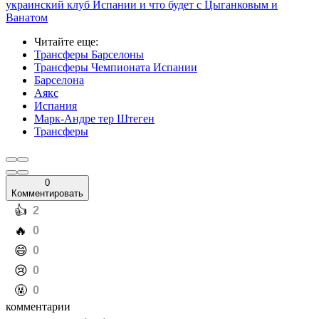
украинский клуб Испании и что будет с Цыганковым и
Ванатом
Читайте еще
:
Трансферы Барселоны
Трансферы Чемпионата Испании
Барселона
Аякс
Испания
Марк-Андре тер Штеген
Трансферы
0
Комментировать
️👍
2
️🔥
0
️😄
0
️😢
0
️🤬
0
комментарии