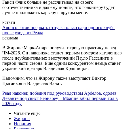
Ганси Флик больше не рассчитывал на своего
соотечественника и дал ему понять, что голкиперу будет
лучше продолжить карьеру в другом месте.
кстати
Алонсо готов прервать отпуск только ради одного клуба
после ухода из Реала
реклама
В Жироне Марк-Андре получит игровую практику перед
ЧМ-2026. Он наверняка станет первым номером каталонцев
после неубедительных выступлений Пауло Гассаниги в
первой части сезона. Еще одним конкурентом немца станет
украинский вратарь Владислав Крапивцов.
Напомним, что за Жирону также выступают Виктор
Цыганков и Владислав Ванат.
Реал наконец победил под руководством Арбелоа, одолев
Леванте под свист Бернабеу – Мбаппе забил первый гол в
2026 году
Читайте еще
:
Жирона
Испания
Барселона