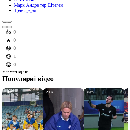
Марк-Андре тер Штеген
Трансферы
️👍
0
️🔥
0
️😄
0
️😢
1
️🤬
0
комментарии