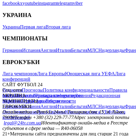
facebook
x
youtube
instagram
telegram
viber
УКРАИНА
Украина
Первая лига
Вторая лига
ЧЕМПИОНАТЫ
Германия
Испания
Англия
Италия
Бельгия
МЛС
Нидерланды
Фран
ЕВРОКУБКИ
Лига чемпионов
Лига Европы
Юношеская лига УЕФА
Лига
конференций
САЙТ ФУТБОЛ 24
Редакция
Соц. сети
Прогнозы
Политика конфиденциальности
Правила
сайту
facebook
УКРАИНА
Контакты
x
youtube
Правила комментирования
instagram
telegram
viber
Редакционная
политика
Украина
ЧЕМПИОНАТЫ
Первая лига
Структура собственности
Вторая лига
Германия
ЕВРОКУБКИ
Испания
Англия
Италия
Бельгия
МЛС
Нидерланды
Фран
Лига чемпионов
Онлайн-медиа «Футбол 24»
Лига Европы
пл. Галицкая, дом. 15, м. Львов,
Юношеская лига УЕФА
Лига
конференций
79008
Телефон +380 (32) 229-77-77
Адрес электронной почты
legal@24tv.com.ua
Идентификатор онлайн-медиа в Реестре
субъектов в сфере медиа — R40-06058
21+
Материалы сайта предназначены для лиц старше 21 года