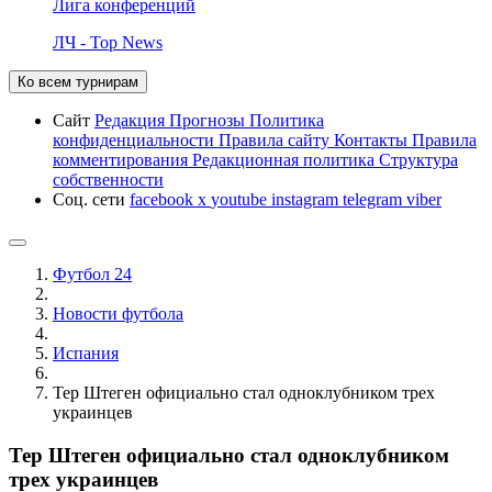
Лига конференций
ЛЧ - Top News
Ко всем турнирам
Сайт
Редакция
Прогнозы
Политика
конфиденциальности
Правила сайту
Контакты
Правила
комментирования
Редакционная политика
Структура
собственности
Соц. сети
facebook
x
youtube
instagram
telegram
viber
Футбол 24
Новости футбола
Испания
Тер Штеген официально стал одноклубником трех
украинцев
Тер Штеген официально стал одноклубником
трех украинцев