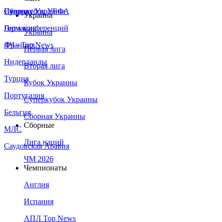
Сборная Украины
Италия
Суперкубок УЕФА
Украина
Германия
Лига конференций
Украина
Франция
ЛЧ - Top News
Первая лига
Нидерланды
Вторая лига
Турция
Кубок Украины
Португалия
Суперкубок Украины
Бельгия
Сборная Украины
Сборные
МЛС
Лига наций
Саудовская Аравия
ЧМ 2026
Чемпионаты
Англия
Испания
АПЛ Top News