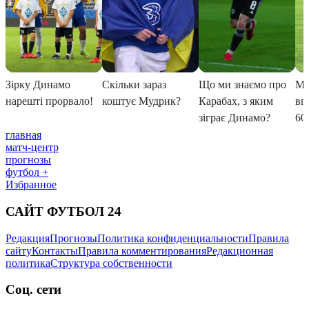
главная
матч-центр
прогнозы
футбол +
Избранное
САЙТ ФУТБОЛ 24
Редакция
Прогнозы
Политика конфиденциальности
Правила
сайту
Контакты
Правила комментирования
Редакционная
политика
Структура собственности
Соц. сети