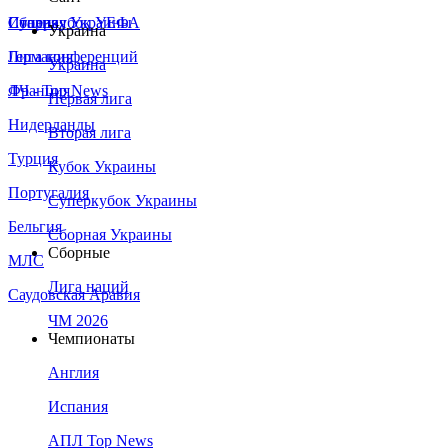
Сборная Украины
Италия
Суперкубок УЕФА
Украина
Германия
Лига конференций
Украина
Франция
ЛЧ - Top News
Первая лига
Нидерланды
Вторая лига
Турция
Кубок Украины
Португалия
Суперкубок Украины
Бельгия
Сборная Украины
Сборные
МЛС
Лига наций
Саудовская Аравия
ЧМ 2026
Чемпионаты
Англия
Испания
АПЛ Top News