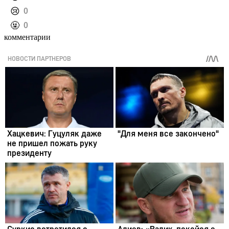
️😢
0
️🤬
0
комментарии