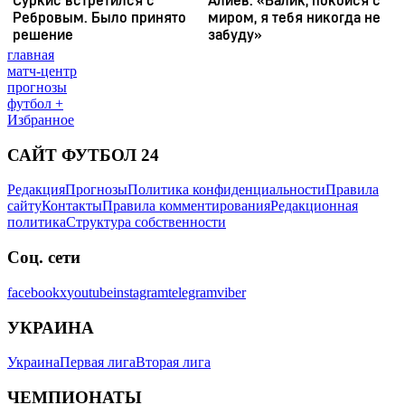
главная
матч-центр
прогнозы
футбол +
Избранное
САЙТ ФУТБОЛ 24
Редакция
Прогнозы
Политика конфиденциальности
Правила
сайту
Контакты
Правила комментирования
Редакционная
политика
Структура собственности
Соц. сети
facebook
x
youtube
instagram
telegram
viber
УКРАИНА
Украина
Первая лига
Вторая лига
ЧЕМПИОНАТЫ