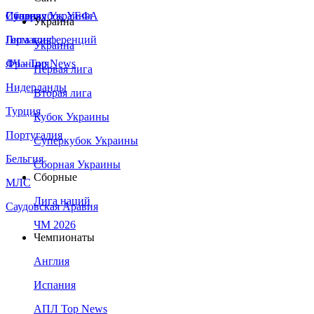
Сборная Украины
Италия
Суперкубок УЕФА
Украина
Германия
Лига конференций
Украина
Франция
ЛЧ - Top News
Первая лига
Нидерланды
Вторая лига
Турция
Кубок Украины
Португалия
Суперкубок Украины
Бельгия
Сборная Украины
Сборные
МЛС
Лига наций
Саудовская Аравия
ЧМ 2026
Чемпионаты
Англия
Испания
АПЛ Top News