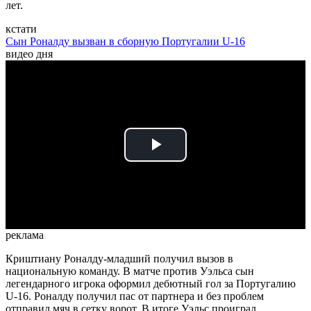
лет.
кстати
Сын Роналду вызван в сборную Португалии U-16
видео дня
Play
Video
реклама
Криштиану Роналду-младший получил вызов в
национальную команду. В матче против Уэльса сын
легендарного игрока оформил дебютный гол за Португалию
U-16. Роналду получил пас от партнера и без проблем
отправил мяч в сетку ворот. В итоге Уэльс проиграл