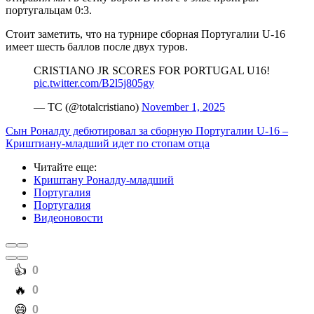
португальцам 0:3.
Стоит заметить, что на турнире сборная Португалии U-16
имеет шесть баллов после двух туров.
CRISTIANO JR SCORES FOR PORTUGAL U16!
pic.twitter.com/B2l5j805gy
— TC (@totalcristiano)
November 1, 2025
Сын Роналду дебютировал за сборную Португалии U-16 –
Криштиану-младший идет по стопам отца
Читайте еще
:
Криштану Роналду-младший
Португалия
Португалия
Видеоновости
️👍
0
️🔥
0
️😄
0