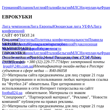
Германия
Испания
Англия
Италия
Бельгия
МЛС
Нидерланды
Фран
ЕВРОКУБКИ
Лига чемпионов
Лига Европы
Юношеская лига УЕФА
Лига
конференций
САЙТ ФУТБОЛ 24
Редакция
Соц. сети
Прогнозы
Политика конфиденциальности
Правила
сайту
facebook
УКРАИНА
Контакты
x
youtube
Правила комментирования
instagram
telegram
viber
Редакционная
политика
Украина
ЧЕМПИОНАТЫ
Первая лига
Структура собственности
Вторая лига
Германия
ЕВРОКУБКИ
Испания
Англия
Италия
Бельгия
МЛС
Нидерланды
Фран
Лига чемпионов
Онлайн-медиа «Футбол 24»
Лига Европы
пл. Галицкая, дом. 15, м. Львов,
Юношеская лига УЕФА
Лига
конференций
79008
Телефон +380 (32) 229-77-77
Адрес электронной почты
legal@24tv.com.ua
Идентификатор онлайн-медиа в Реестре
субъектов в сфере медиа — R40-06058
21+
Материалы сайта предназначены для лиц старше 21 года
При цитировании и использовании любых материалов ссылка
на "Футбол 24" обязательна. При цитировании и
использовании в сети Интернет гиперссылка на сайтт
football24.ua
обязательное. Материалы со знаком
"Спецпроект", "Партнерский материал", "Реклама", "Новости
компаний" публикуем на правах рекламы.
21+
Материалы сайта предназначены для лиц старше 21 года