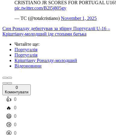
CRISTIANO JR SCORES FOR PORTUGAL U16!
pic.twitter.com/B2l5j805gy
— TC (@totalcristiano)
November 1, 2025
Син Роналду дебютував за збірну Португалії U-16 –
Кріштіану-молодший іде стопами батька
Читайте ще
:
Португалія
Португалія
Кріштіану Роналду-молодший
Відеоновини
0
Коментувати
️👍
0
️🔥
0
️😄
0
️😢
0
️🤬
0