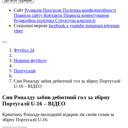
До всіх турнірів
Сайт
Редакція
Прогнози
Політика конфіденційності
Правила сайту
Контакти
Правила коментування
Редакційна політика
Структура власності
Соціальні мережі
facebook
x
youtube
instagram
telegram
viber
Футбол 24
Новини футболу
Португалія
Син Роналду забив дебютний гол за збірну Португалії
U-16 – ВІДЕО
Син Роналду забив дебютний гол за збірну
Португалії U-16 – ВІДЕО
Кріштіану Роналду-молодший відкрив лік своїм голам за
збірну Португалії U-16.