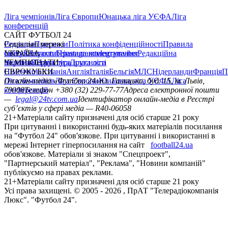
Ліга чемпіонів
Ліга Європи
Юнацька ліга УЄФА
Ліга
конференцій
САЙТ ФУТБОЛ 24
Редакція
Соціальні мережі
Прогнози
Політика конфіденційності
Правила
сайту
facebook
УКРАЇНА
Контакти
x
youtube
Правила коментування
instagram
telegram
viber
Редакційна
політика
Україна
ЧЕМПІОНАТИ
Перша ліга
Структура власності
Друга ліга
Німеччина
ЄВРОКУБКИ
Іспанія
Англія
Італія
Бельгія
МЛС
Нідерланди
Франція
П
Ліга чемпіонів
Онлайн-медіа «Футбол 24»
Ліга Європи
Юнацька ліга УЄФА
пл. Галицька, буд. 15, м. Львів,
Ліга
конференцій
79008
Телефон +380 (32) 229-77-77
Адреса електронної пошти
—
legal@24tv.com.ua
Ідентифікатор онлайн-медіа в Реєстрі
суб’єктів у сфері медіа — R40-06058
21+
Матеріали сайту призначені для осіб старше 21 року
При цитуванні і використанні будь-яких матеріалів посилання
на "Футбол 24" обов'язкове. При цитуванні і використанні в
мережі Інтернет гіперпосилання на сайт
football24.ua
обов'язкове. Матеріали зі знаком "Спецпроект",
"Партнерський матеріал", "Реклама", "Новини компаній"
публікуємо на правах реклами.
21+
Матеріали сайту призначені для осіб старше 21 року
Усi права захищенi. © 2005 -
2026
, ПрАТ "Телерадіокомпанія
Люкс". "Футбол 24".