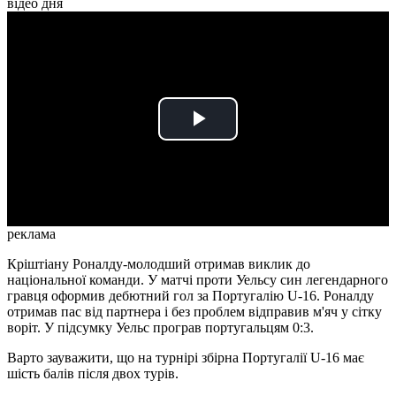
відео дня
Play
Video
реклама
Кріштіану Роналду-молодший отримав виклик до
національної команди. У матчі проти Уельсу син легендарного
гравця оформив дебютний гол за Португалію U-16. Роналду
отримав пас від партнера і без проблем відправив м'яч у сітку
воріт. У підсумку Уельс програв португальцям 0:3.
Варто зауважити, що на турнірі збірна Португалії U-16 має
шість балів після двох турів.