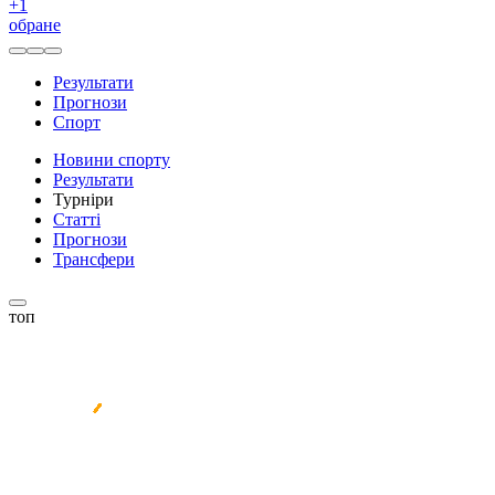
+
1
обране
Результати
Прогнози
Спорт
Новини спорту
Результати
Турніри
Статті
Прогнози
Трансфери
топ