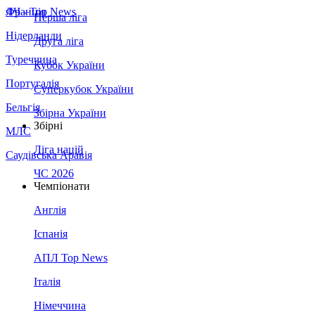
Франція
ЛЧ - Top News
Перша ліга
Нідерланди
Друга ліга
Туреччина
Кубок України
Португалія
Суперкубок України
Бельгія
Збірна України
Збірні
МЛС
Ліга націй
Саудівська Аравія
ЧС 2026
Чемпіонати
Англія
Іспанія
АПЛ Top News
Італія
Німеччина