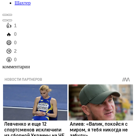
Шахтер
️👍
1
️🔥
0
️😄
0
️😢
2
️🤬
0
комментарии