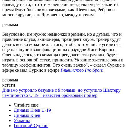
надежду на то, что эти маленькие звездочки через какое-то
время будут большими звездами, как Шевченко, Ребров и
многие другие, как Ярмоленко, между прочим.
реклама
Безусловно, им нужно немножко времени, но я думаю, что и
правление клуба, акционеры, президент клуба, тренер будут
делать все возможное для того, чтобы в том числе усилиться
еще накануне квалификационных раундов Лиги Европы.
Очень надеюсь, что команда преодолеет эти раунды, будет
играть в основной сетке, приносить Украине зачетные очки в
таблицу коэффициентов. Это очень важно", – сказал Суркис в
эфире сказал Суркис в эфире
Гливинского Pro Sport.
реклама
кстати
Динамо устроило безумие с 9 голами, но уступило Шахтеру
чемпионство U-19 – известен бронзовый призер
Читайте еще
:
Динамо Киев U-19
Динамо Киев
Украина
Григорий Суркис