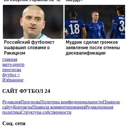
главная
матч-центр
прогнозы
футбол +
Избранное
САЙТ ФУТБОЛ 24
Редакция
Прогнозы
Политика конфиденциальности
Правила
сайту
Контакты
Правила комментирования
Редакционная
политика
Структура собственности
Соц. сети