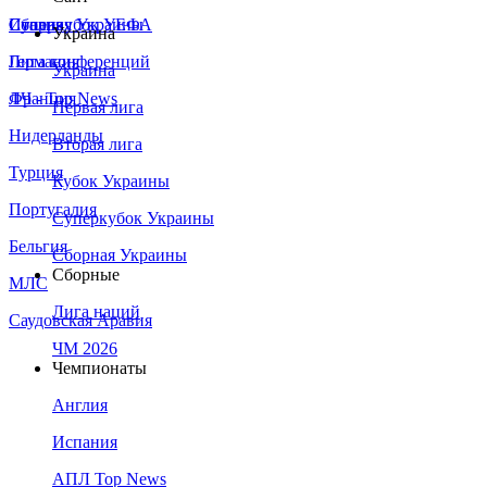
Сборная Украины
Италия
Суперкубок УЕФА
Украина
Германия
Лига конференций
Украина
Франция
ЛЧ - Top News
Первая лига
Нидерланды
Вторая лига
Турция
Кубок Украины
Португалия
Суперкубок Украины
Бельгия
Сборная Украины
Сборные
МЛС
Лига наций
Саудовская Аравия
ЧМ 2026
Чемпионаты
Англия
Испания
АПЛ Top News