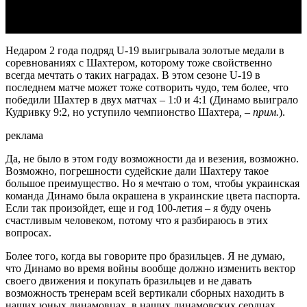
Недаром 2 года подряд U-19 выигрывала золотые медали в
соревнованиях с Шахтером, которому тоже свойственно
всегда мечтать о таких наградах. В этом сезоне U-19 в
последнем матче может тоже сотворить чудо, тем более, что
победили Шахтер в двух матчах – 1:0 и 4:1 (Динамо выиграло
Кудривку 9:2, но уступило чемпионство Шахтера
, – прим.
).
реклама
Да, не было в этом году возможности да и везения, возможно.
Возможно, погрешности судейские дали Шахтеру такое
большое преимущество. Но я мечтаю о том, чтобы украинская
команда Динамо была окрашена в украинские цвета паспорта.
Если так произойдет, еще и год 100-летия – я буду очень
счастливым человеком, потому что я разбираюсь в этих
вопросах.
Более того, когда вы говорите про бразильцев. Я не думаю,
что Динамо во время войны вообще должно изменить вектор
своего движения и покупать бразильцев и не давать
возможность тренерам всей вертикали сборных находить в
наших юных динамовцах, в наших динамовских сердцах