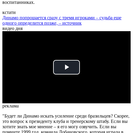
воспитанниках.
кстати
Динамо попрощается сразу с тремя игроками – судьба еще
одного определится позже, – источник
видео дня
Play
Video
реклама
"Будет ли Динамо искать усиление среди бразильцев? Скорее,
это вопрос к президенту клуба и тренерскому штабу. Если вы
хотите знать мое мнение – я его могу озвучить. Если вы
помните 1999 год, команда Лобановского, которая играла в