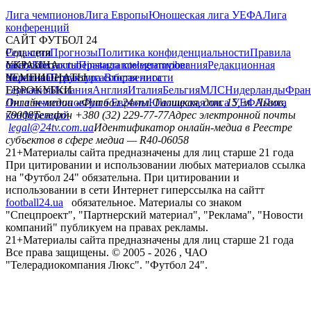
Лига чемпионов
Лига Европы
Юношеская лига УЕФА
Лига
конференций
САЙТ ФУТБОЛ 24
Редакция
Соц. сети
Прогнозы
Политика конфиденциальности
Правила
сайту
facebook
УКРАИНА
Контакты
x
youtube
Правила комментирования
instagram
telegram
viber
Редакционная
политика
Украина
ЧЕМПИОНАТЫ
Первая лига
Структура собственности
Вторая лига
Германия
ЕВРОКУБКИ
Испания
Англия
Италия
Бельгия
МЛС
Нидерланды
Фран
Лига чемпионов
Онлайн-медиа «Футбол 24»
Лига Европы
пл. Галицкая, дом. 15, м. Львов,
Юношеская лига УЕФА
Лига
конференций
79008
Телефон +380 (32) 229-77-77
Адрес электронной почты
legal@24tv.com.ua
Идентификатор онлайн-медиа в Реестре
субъектов в сфере медиа — R40-06058
21+
Материалы сайта предназначены для лиц старше 21 года
При цитировании и использовании любых материалов ссылка
на "Футбол 24" обязательна. При цитировании и
использовании в сети Интернет гиперссылка на сайтт
football24.ua
обязательное. Материалы со знаком
"Спецпроект", "Партнерский материал", "Реклама", "Новости
компаний" публикуем на правах рекламы.
21+
Материалы сайта предназначены для лиц старше 21 года
Все права защищены. © 2005 -
2026
, ЧАО
"Телерадиокомпания Люкс". "Футбол 24".