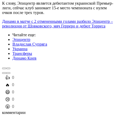
К слову, Эпицентр является дебютантом украинской Премьер-
лиги, сейчас клуб занимает 15-е место чемпионата с нулем
очков после трех туров.
Динамо в матче с 2 отмененными голами разбило Эпицентр –
революция от Шовковского, мяч Герреро и дебют Торреса
Читайте еще
:
Эпицентр
Владислав Супряга
Украина
Трансферы
Динамо Киев
️👍
0
️🔥
0
️😄
0
️😢
0
️🤬
0
комментарии