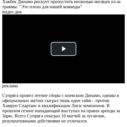
Хавбек Динамо рискует пропустить несколько месяцев из-за
травмы: "Это плохо для нашей команды"
видео дня
Play
Video
реклама
Супряга провел летние сборы с киевским Динамо, однако в
официальных матчах сыграл лишь один тайм – против
Хамрун Спартанс в квалификации Лиги чемпионов. В
прошлом сезоне нападающий выступал на правах аренды за
Зарю, Всего Супряга отыграл 10 матчей за луганчан,
результативными действиями не отличался.