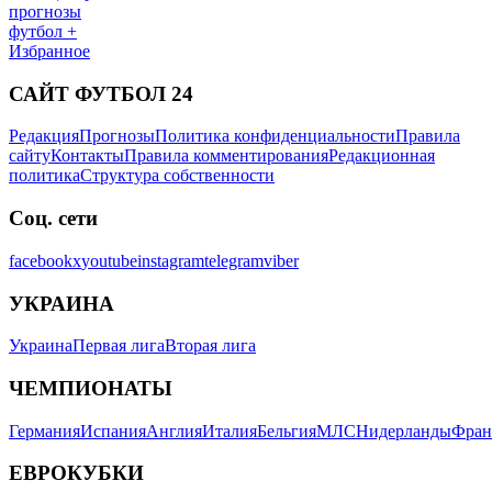
прогнозы
футбол +
Избранное
САЙТ ФУТБОЛ 24
Редакция
Прогнозы
Политика конфиденциальности
Правила
сайту
Контакты
Правила комментирования
Редакционная
политика
Структура собственности
Соц. сети
facebook
x
youtube
instagram
telegram
viber
УКРАИНА
Украина
Первая лига
Вторая лига
ЧЕМПИОНАТЫ
Германия
Испания
Англия
Италия
Бельгия
МЛС
Нидерланды
Фран
ЕВРОКУБКИ