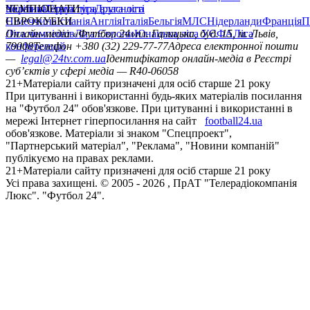
політика
Україна
ЧЕМПІОНАТИ
Перша ліга
Структура власності
Друга ліга
Німеччина
ЄВРОКУБКИ
Іспанія
Англія
Італія
Бельгія
МЛС
Нідерланди
Франція
П
Ліга чемпіонів
Онлайн-медіа «Футбол 24»
Ліга Європи
Юнацька ліга УЄФА
пл. Галицька, буд. 15, м. Львів,
Ліга
конференцій
79008
Телефон +380 (32) 229-77-77
Адреса електронної пошти
—
legal@24tv.com.ua
Ідентифікатор онлайн-медіа в Реєстрі
суб’єктів у сфері медіа — R40-06058
21+
Матеріали сайту призначені для осіб старше 21 року
При цитуванні і використанні будь-яких матеріалів посилання
на "Футбол 24" обов'язкове. При цитуванні і використанні в
мережі Інтернет гіперпосилання на сайт
football24.ua
обов'язкове. Матеріали зі знаком "Спецпроект",
"Партнерський матеріал", "Реклама", "Новини компаній"
публікуємо на правах реклами.
21+
Матеріали сайту призначені для осіб старше 21 року
Усi права захищенi. © 2005 -
2026
, ПрАТ "Телерадіокомпанія
Люкс". "Футбол 24".