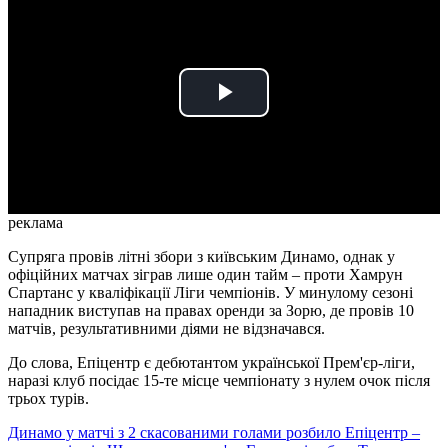
Play
Video
реклама
Супряга провів літні збори з київським Динамо, однак у
офіційних матчах зіграв лише один тайм – проти Хамрун
Спартанс у кваліфікації Ліги чемпіонів. У минулому сезоні
нападник виступав на правах оренди за Зорю, де провів 10
матчів, результативними діями не відзначався.
До слова, Епіцентр є дебютантом української Прем'єр-ліги,
наразі клуб посідає 15-те місце чемпіонату з нулем очок після
трьох турів.
Динамо у матчі з 2 скасованими голами розбило Епіцентр –