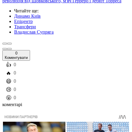
революція від Шовковського, м'яч Герреро і дебют Торреса
Читайте ще
:
Динамо Київ
Епіцентр
Трансфери
Владислав Супряга
0
Коментувати
️👍
0
️🔥
0
️😄
0
️😢
0
️🤬
0
коментарі