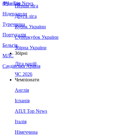
Франція
ЛЧ - Top News
Перша ліга
Нідерланди
Друга ліга
Туреччина
Кубок України
Португалія
Суперкубок України
Бельгія
Збірна України
Збірні
МЛС
Ліга націй
Саудівська Аравія
ЧС 2026
Чемпіонати
Англія
Іспанія
АПЛ Top News
Італія
Німеччина