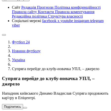
Сайт
Редакція
Прогнози
Політика конфіденційності
Правила сайту
Контакти
Правила коментування
Редакційна політика
Структура власності
Соціальні мережі
facebook
x
youtube
instagram
telegram
viber
Футбол 24
Новини футболу
Україна
Супряга перейде до клубу-новачка УПЛ, – джерело
Супряга перейде до клубу-новачка УПЛ, –
джерело
Нападник київського Динамо Владислав Супряга продовжить
кар'єру в Епіцентрі.
Поділитись