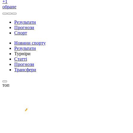
+
1
обране
Результати
Прогнози
Спорт
Новини спорту
Результати
Турніри
Статті
Прогнози
Трансфери
топ