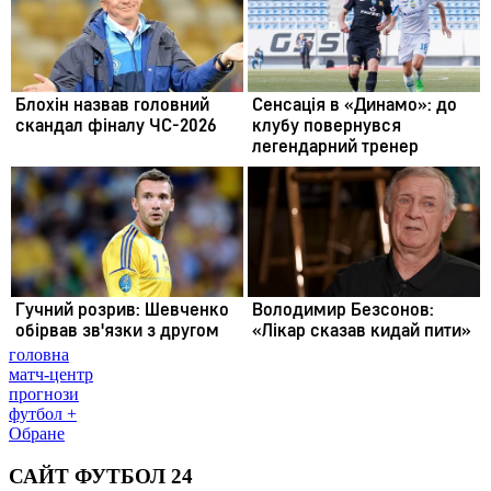
головна
матч-центр
прогнози
футбол +
Обране
САЙТ ФУТБОЛ 24