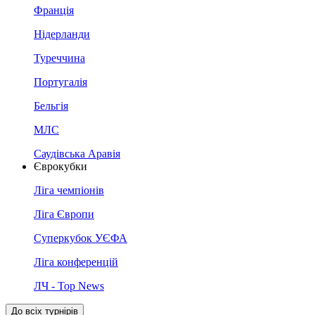
Франція
Нідерланди
Туреччина
Португалія
Бельгія
МЛС
Саудівська Аравія
Єврокубки
Ліга чемпіонів
Ліга Європи
Суперкубок УЄФА
Ліга конференцій
ЛЧ - Top News
До всіх турнірів