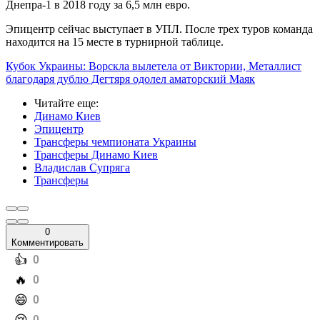
Днепра-1 в 2018 году за 6,5 млн евро.
Эпицентр сейчас выступает в УПЛ. После трех туров команда
находится на 15 месте в турнирной таблице.
Кубок Украины: Ворскла вылетела от Виктории, Металлист
благодаря дублю Дегтяря одолел аматорский Маяк
Читайте еще
:
Динамо Киев
Эпицентр
Трансферы чемпионата Украины
Трансферы Динамо Киев
Владислав Супряга
Трансферы
0
Комментировать
️👍
0
️🔥
0
️😄
0
0