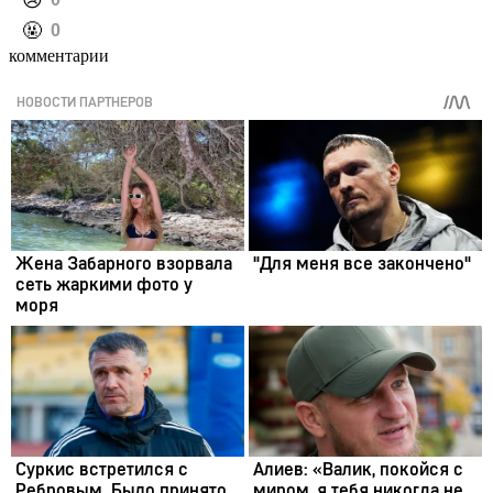
️😢
️🤬
0
комментарии