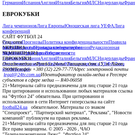
Германия
Испания
Англия
Италия
Бельгия
МЛС
Нидерланды
Фран
ЕВРОКУБКИ
Лига чемпионов
Лига Европы
Юношеская лига УЕФА
Лига
конференций
САЙТ ФУТБОЛ 24
Редакция
Соц. сети
Прогнозы
Политика конфиденциальности
Правила
сайту
facebook
УКРАИНА
Контакты
x
youtube
Правила комментирования
instagram
telegram
viber
Редакционная
политика
Украина
ЧЕМПИОНАТЫ
Первая лига
Структура собственности
Вторая лига
Германия
ЕВРОКУБКИ
Испания
Англия
Италия
Бельгия
МЛС
Нидерланды
Фран
Лига чемпионов
Онлайн-медиа «Футбол 24»
Лига Европы
пл. Галицкая, дом. 15, м. Львов,
Юношеская лига УЕФА
Лига
конференций
79008
Телефон +380 (32) 229-77-77
Адрес электронной почты
legal@24tv.com.ua
Идентификатор онлайн-медиа в Реестре
субъектов в сфере медиа — R40-06058
21+
Материалы сайта предназначены для лиц старше 21 года
При цитировании и использовании любых материалов ссылка
на "Футбол 24" обязательна. При цитировании и
использовании в сети Интернет гиперссылка на сайтт
football24.ua
обязательное. Материалы со знаком
"Спецпроект", "Партнерский материал", "Реклама", "Новости
компаний" публикуем на правах рекламы.
21+
Материалы сайта предназначены для лиц старше 21 года
Все права защищены. © 2005 -
2026
, ЧАО
"Телерадиокомпания Люкс". "Футбол 24".