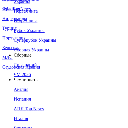
Украина
Франция
ЛЧ - Top News
Первая лига
Нидерланды
Вторая лига
Турция
Кубок Украины
Португалия
Суперкубок Украины
Бельгия
Сборная Украины
Сборные
МЛС
Лига наций
Саудовская Аравия
ЧМ 2026
Чемпионаты
Англия
Испания
АПЛ Top News
Италия