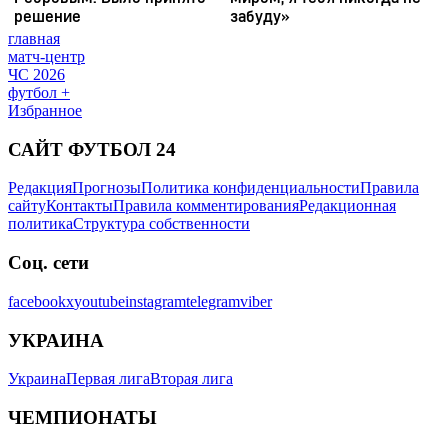
главная
матч-центр
ЧС 2026
футбол +
Избранное
САЙТ ФУТБОЛ 24
Редакция
Прогнозы
Политика конфиденциальности
Правила
сайту
Контакты
Правила комментирования
Редакционная
политика
Структура собственности
Соц. сети
facebook
x
youtube
instagram
telegram
viber
УКРАИНА
Украина
Первая лига
Вторая лига
ЧЕМПИОНАТЫ